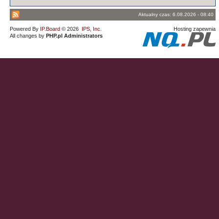
Aktualny czas: 6.08.2026 - 08:40
Powered By
IP.Board
© 2026
IPS, Inc
.
Hosting zapewnia
All changes by
PHP.pl Administrators