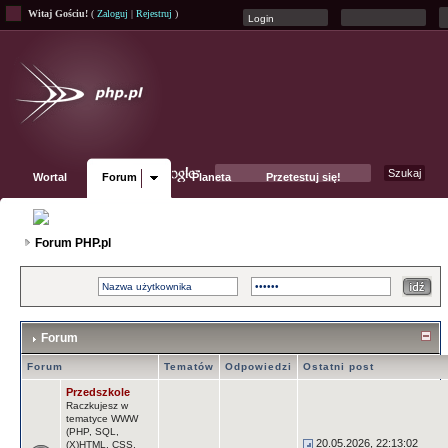
Witaj Gościu!
(
Zaloguj
|
Rejestruj
)
Wortal
Forum
Planeta
Przetestuj się!
Fanpage
Forum PHP.pl
Forum
Forum
Tematów
Odpowiedzi
Ostatni post
Przedszkole
Raczkujesz w
tematyce WWW
(PHP, SQL,
20.05.2026, 22:13:02
(X)HTML, CSS,