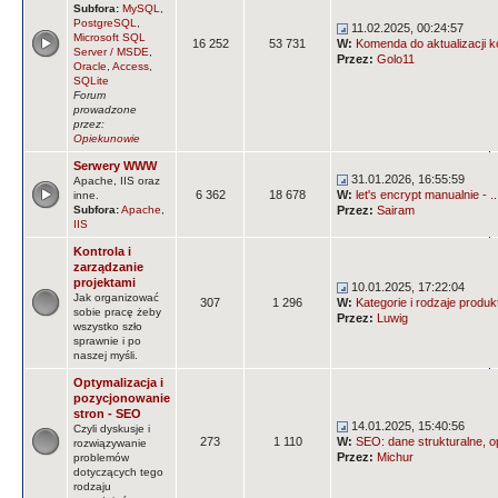
Subfora:
MySQL
,
PostgreSQL
,
11.02.2025, 00:24:57
Microsoft SQL
16 252
53 731
W:
Komenda do aktualizacji k
Server / MSDE
,
Przez:
Golo11
Oracle
,
Access
,
SQLite
Forum
prowadzone
przez:
Opiekunowie
Serwery WWW
31.01.2026, 16:55:59
Apache, IIS oraz
6 362
18 678
W:
let's encrypt manualnie - ..
inne.
Subfora:
Apache
,
Przez:
Sairam
IIS
Kontrola i
zarządzanie
projektami
10.01.2025, 17:22:04
Jak organizować
307
1 296
W:
Kategorie i rodzaje produ
sobie pracę żeby
Przez:
Luwig
wszystko szło
sprawnie i po
naszej myśli.
Optymalizacja i
pozycjonowanie
stron - SEO
14.01.2025, 15:40:56
Czyli dyskusje i
273
1 110
W:
SEO: dane strukturalne, op
rozwiązywanie
Przez:
Michur
problemów
dotyczących tego
rodzaju