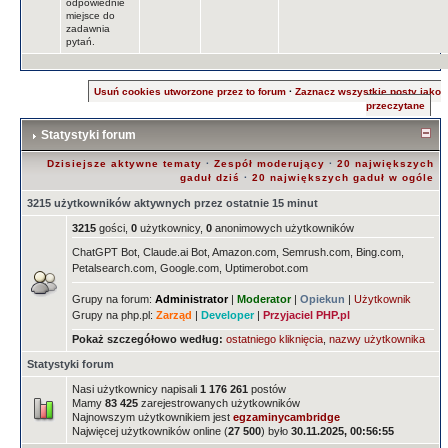
odpowiednie
miejsce do
zadawnia
pytań.
Usuń cookies utworzone przez to forum
·
Zaznacz wszystkie posty jako
przeczytane
Statystyki forum
Dzisiejsze aktywne tematy
·
Zespół moderujący
·
20 największych
gaduł dziś
·
20 największych gaduł w ogóle
3215 użytkowników aktywnych przez ostatnie 15 minut
3215
gości,
0
użytkownicy,
0
anonimowych użytkowników
ChatGPT Bot, Claude.ai Bot, Amazon.com, Semrush.com, Bing.com,
Petalsearch.com, Google.com, Uptimerobot.com
Grupy na forum:
Administrator
|
Moderator
|
Opiekun
|
Użytkownik
Grupy na php.pl:
Zarząd
|
Developer
|
Przyjaciel PHP.pl
Pokaż szczegółowo według:
ostatniego kliknięcia
,
nazwy użytkownika
Statystyki forum
Nasi użytkownicy napisali
1 176 261
postów
Mamy
83 425
zarejestrowanych użytkowników
Najnowszym użytkownikiem jest
egzaminycambridge
Najwięcej użytkowników online (
27 500
) było
30.11.2025, 00:56:55