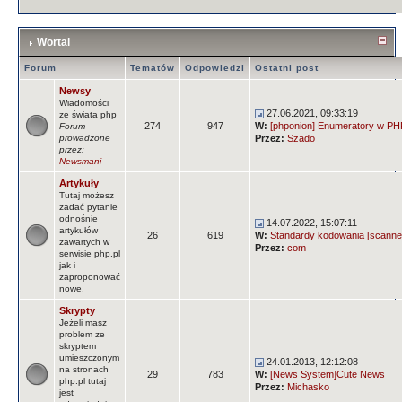
Wortal
Forum
Tematów
Odpowiedzi
Ostatni post
Newsy
Wiadomości
27.06.2021, 09:33:19
ze świata php
274
947
W:
[phponion] Enumeratory w PHP
Forum
prowadzone
Przez:
Szado
przez:
Newsmani
Artykuły
Tutaj możesz
zadać pytanie
odnośnie
14.07.2022, 15:07:11
artykułów
26
619
W:
Standardy kodowania [scanne
zawartych w
Przez:
com
serwisie php.pl
jak i
zaproponować
nowe.
Skrypty
Jeżeli masz
problem ze
skryptem
umieszczonym
24.01.2013, 12:12:08
na stronach
29
783
W:
[News System]Cute News
php.pl tutaj
Przez:
Michasko
jest