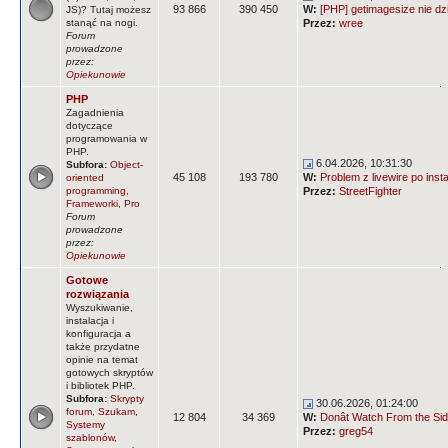
93 866
390 450
W:
[PHP] getimagesize nie dz
JS)? Tutaj możesz
stanąć na nogi.
Przez:
wree
Forum
prowadzone
przez:
Opiekunowie
PHP
Zagadnienia
dotyczące
programowania w
PHP.
6.04.2026, 10:31:30
Subfora:
Object-
45 108
193 780
W:
Problem z livewire po insta
oriented
programming
,
Przez:
StreetFighter
Frameworki
,
Pro
Forum
prowadzone
przez:
Opiekunowie
Gotowe
rozwiązania
Wyszukiwanie,
instalacja i
konfiguracja a
także przydatne
opinie na temat
gotowych skryptów
i bibliotek PHP.
Subfora:
Skrypty
30.06.2026, 01:24:00
forum
,
Szukam
,
12 804
34 369
W:
Donât Watch From the Side
Systemy
Przez:
greg54
szablonów
,