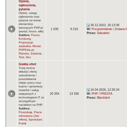
Opinie,
ogłoszenia,
pytania
Opinie, uwagi,
ogłoszenia oraz
pytania na temat
elementów
30.12.2022, 16:13:36
tworzących PHP.pl
1 035
9 216
W:
Przypomnienie / Zmiana ha
(wortal, forum, wiki)
Przez:
Salvation
Subfora:
Forum
,
Konkursy
,
Propozycje
artykułów
,
Wortal
,
PHPEdia.pl
,
Planeta
,
Zadania
,
Test
,
Dev
Giełda ofert
Tutaj można
składać oferty
zatrudnienia i
poszukiwania
miejsc pracy oraz
kupna i sprzedaży
16.04.2026, 12:35:34
towarów i usług
20 354
13 336
W:
PHP / PRESTA
związanych z
technologiami IT ze
Przez:
Blackbird
szczególnym
naciskiem na PHP
Subfora:
Poszukuję
,
Praca
oferowana (Job
offers)
,
Sprzedam
,
Kupię