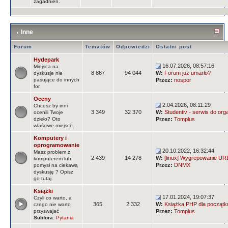
zagadnień.
Inne
Forum
Tematów
Odpowiedzi
Ostatni post
Hydepark
16.07.2026, 08:57:16
Miejsca na
8 867
94 044
W:
Forum już umarło?
dyskusje nie
pasujące do innych
Przez:
nospor
for.
Oceny
2.04.2026, 08:11:29
Chcesz by inni
3 349
32 370
W:
Studentiv - serwis do orga
ocenili Twoje
dzieło? Oto
Przez:
Tomplus
właściwe miejsce.
Komputery i
oprogramowanie
20.10.2022, 16:32:44
Masz problem z
2 439
14 278
W:
[linux] Wygrepowanie URLi
komputerem lub
Przez:
DNMX
pomysł na ciekawą
dyskusję ? Opisz
go tutaj.
Książki
17.01.2024, 19:07:37
Czyli co warto, a
365
2 332
W:
Książka PHP dla początk
czego nie warto
przyswajać
Przez:
Tomplus
Subfora:
Pytania