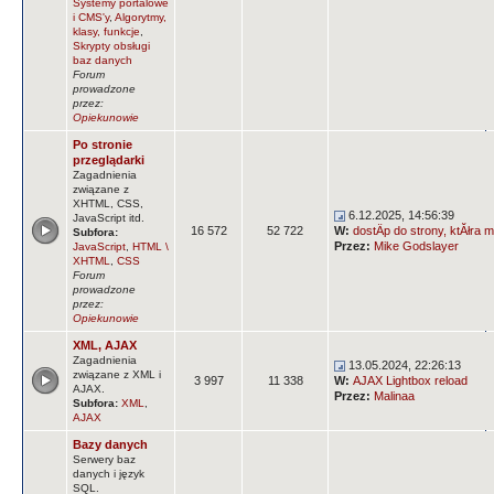
Systemy portalowe
i CMS'y
,
Algorytmy,
klasy, funkcje
,
Skrypty obsługi
baz danych
Forum
prowadzone
przez:
Opiekunowie
Po stronie
przeglądarki
Zagadnienia
związane z
XHTML, CSS,
6.12.2025, 14:56:39
JavaScript itd.
16 572
52 722
W:
dostÄp do strony, ktĂłra m
Subfora:
Przez:
Mike Godslayer
JavaScript
,
HTML \
XHTML
,
CSS
Forum
prowadzone
przez:
Opiekunowie
XML, AJAX
Zagadnienia
13.05.2024, 22:26:13
związane z XML i
3 997
11 338
W:
AJAX Lightbox reload
AJAX.
Przez:
Malinaa
Subfora:
XML
,
AJAX
Bazy danych
Serwery baz
danych i język
SQL.