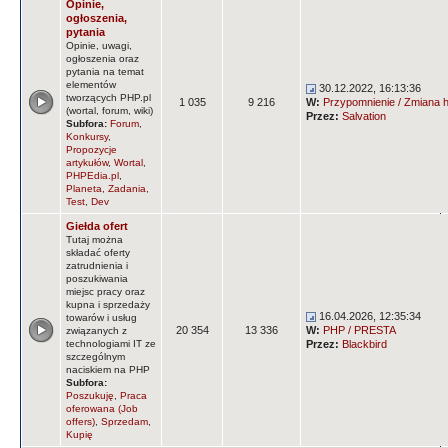
Opinie,
ogłoszenia,
pytania
Opinie, uwagi,
ogłoszenia oraz
pytania na temat
elementów
30.12.2022, 16:13:36
tworzących PHP.pl
1 035
9 216
W:
Przypomnienie / Zmiana ha
(wortal, forum, wiki)
Przez:
Salvation
Subfora:
Forum
,
Konkursy
,
Propozycje
artykułów
,
Wortal
,
PHPEdia.pl
,
Planeta
,
Zadania
,
Test
,
Dev
Giełda ofert
Tutaj można
składać oferty
zatrudnienia i
poszukiwania
miejsc pracy oraz
kupna i sprzedaży
16.04.2026, 12:35:34
towarów i usług
20 354
13 336
W:
PHP / PRESTA
związanych z
technologiami IT ze
Przez:
Blackbird
szczególnym
naciskiem na PHP
Subfora:
Poszukuję
,
Praca
oferowana (Job
offers)
,
Sprzedam
,
Kupię