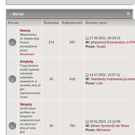
Wortal
Forum
Tematów
Odpowiedzi
Ostatni post
Newsy
Wiadomości
27.06.2021, 09:33:19
ze świata php
274
947
W:
[phponion] Enumeratory w PHP
Forum
prowadzone
Przez:
Szado
przez:
Newsmani
Artykuły
Tutaj możesz
zadać pytanie
odnośnie
14.07.2022, 15:07:11
artykułów
26
619
W:
Standardy kodowania [scanne
zawartych w
Przez:
com
serwisie php.pl
jak i
zaproponować
nowe.
Skrypty
Jeżeli masz
problem ze
skryptem
umieszczonym
24.01.2013, 12:12:08
na stronach
29
783
W:
[News System]Cute News
php.pl tutaj
Przez:
Michasko
jest