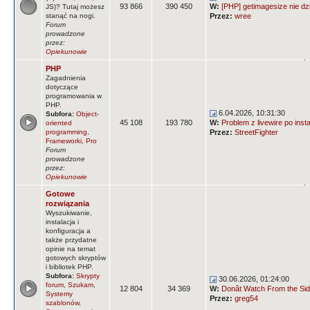
93 866
390 450
W:
[PHP] getimagesize nie dz
JS)? Tutaj możesz
stanąć na nogi.
Przez:
wree
Forum
prowadzone
przez:
Opiekunowie
PHP
Zagadnienia
dotyczące
programowania w
PHP.
6.04.2026, 10:31:30
Subfora:
Object-
45 108
193 780
W:
Problem z livewire po insta
oriented
programming
,
Przez:
StreetFighter
Frameworki
,
Pro
Forum
prowadzone
przez:
Opiekunowie
Gotowe
rozwiązania
Wyszukiwanie,
instalacja i
konfiguracja a
także przydatne
opinie na temat
gotowych skryptów
i bibliotek PHP.
Subfora:
Skrypty
30.06.2026, 01:24:00
forum
,
Szukam
,
12 804
34 369
W:
Donât Watch From the Side
Systemy
Przez:
greg54
szablonów
,