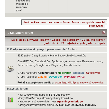
odpowiednie
miejsce do
zadawnia
pytań.
Usuń cookies utworzone przez to forum
·
Zaznacz wszystkie posty jako
przeczytane
Statystyki forum
Dzisiejsze aktywne tematy
·
Zespół moderujący
·
20 największych
gaduł dziś
·
20 największych gaduł w ogóle
3130 użytkowników aktywnych przez ostatnie 15 minut
3130
gości,
0
użytkownicy,
0
anonimowych użytkowników
ChatGPT Bot, Claude.ai Bot, Apple.com, Amazon.com, Petalsearch.com,
Semrush.com, Google.com, Bing.com, Trendiction.de
Grupy na forum:
Administrator
|
Moderator
|
Opiekun
|
Użytkownik
Grupy na php.pl:
Zarząd
|
Developer
|
Przyjaciel PHP.pl
Pokaż szczegółowo według:
ostatniego kliknięcia
,
nazwy użytkownika
Statystyki forum
Nasi użytkownicy napisali
1 176 261
postów
Mamy
83 425
zarejestrowanych użytkowników
Najnowszym użytkownikiem jest
egzaminycambridge
Najwięcej użytkowników online (
27 500
) było
30.11.2025, 00:56:55