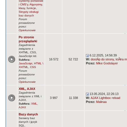
Systemy portalowe
i CMS'y
,
Algorytmy,
klasy, funkcje
,
Skrypty obsługi
baz danych
Forum
prowadzone
przez:
Opiekunowie
Po stronie
przeglądarki
Zagadnienia
związane z
XHTML, CSS,
6.12.2025, 14:56:39
JavaScript itd.
16 572
52 722
W:
dostÄp do strony, ktĂłra m
Subfora:
Przez:
Mike Godslayer
JavaScript
,
HTML \
XHTML
,
CSS
Forum
prowadzone
przez:
Opiekunowie
XML, AJAX
Zagadnienia
13.05.2024, 22:26:13
związane z XML i
3 997
11 338
W:
AJAX Lightbox reload
AJAX.
Przez:
Malinaa
Subfora:
XML
,
AJAX
Bazy danych
Serwery baz
danych i język
SQL.