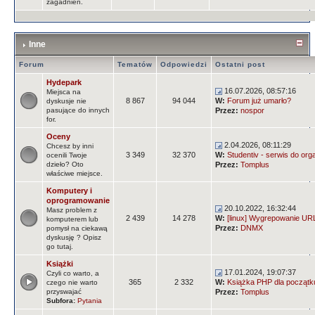
zagadnień.
Inne
Forum
Tematów
Odpowiedzi
Ostatni post
Hydepark
16.07.2026, 08:57:16
Miejsca na
8 867
94 044
W:
Forum już umarło?
dyskusje nie
pasujące do innych
Przez:
nospor
for.
Oceny
2.04.2026, 08:11:29
Chcesz by inni
3 349
32 370
W:
Studentiv - serwis do orga
ocenili Twoje
dzieło? Oto
Przez:
Tomplus
właściwe miejsce.
Komputery i
oprogramowanie
20.10.2022, 16:32:44
Masz problem z
2 439
14 278
W:
[linux] Wygrepowanie URLi
komputerem lub
Przez:
DNMX
pomysł na ciekawą
dyskusję ? Opisz
go tutaj.
Książki
17.01.2024, 19:07:37
Czyli co warto, a
365
2 332
W:
Książka PHP dla początk
czego nie warto
przyswajać
Przez:
Tomplus
Subfora:
Pytania