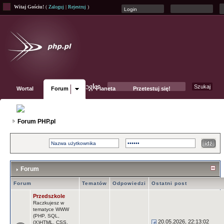
Witaj Gościu!
(
Zaloguj
|
Rejestruj
)
Wortal
Forum
Planeta
Przetestuj się!
Fanpage
Forum PHP.pl
Forum
Forum
Tematów
Odpowiedzi
Ostatni post
Przedszkole
Raczkujesz w
tematyce WWW
(PHP, SQL,
20.05.2026, 22:13:02
(X)HTML, CSS,