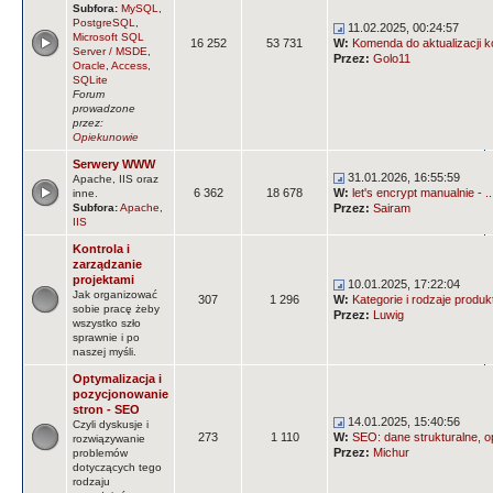
Subfora:
MySQL
,
PostgreSQL
,
11.02.2025, 00:24:57
Microsoft SQL
16 252
53 731
W:
Komenda do aktualizacji k
Server / MSDE
,
Przez:
Golo11
Oracle
,
Access
,
SQLite
Forum
prowadzone
przez:
Opiekunowie
Serwery WWW
31.01.2026, 16:55:59
Apache, IIS oraz
6 362
18 678
W:
let's encrypt manualnie - ..
inne.
Subfora:
Apache
,
Przez:
Sairam
IIS
Kontrola i
zarządzanie
projektami
10.01.2025, 17:22:04
Jak organizować
307
1 296
W:
Kategorie i rodzaje produ
sobie pracę żeby
Przez:
Luwig
wszystko szło
sprawnie i po
naszej myśli.
Optymalizacja i
pozycjonowanie
stron - SEO
14.01.2025, 15:40:56
Czyli dyskusje i
273
1 110
W:
SEO: dane strukturalne, op
rozwiązywanie
Przez:
Michur
problemów
dotyczących tego
rodzaju