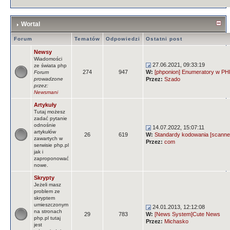
Wortal
Forum
Tematów
Odpowiedzi
Ostatni post
Newsy
Wiadomości
27.06.2021, 09:33:19
ze świata php
274
947
W:
[phponion] Enumeratory w PHP
Forum
prowadzone
Przez:
Szado
przez:
Newsmani
Artykuły
Tutaj możesz
zadać pytanie
odnośnie
14.07.2022, 15:07:11
artykułów
26
619
W:
Standardy kodowania [scanne
zawartych w
Przez:
com
serwisie php.pl
jak i
zaproponować
nowe.
Skrypty
Jeżeli masz
problem ze
skryptem
umieszczonym
24.01.2013, 12:12:08
na stronach
29
783
W:
[News System]Cute News
php.pl tutaj
Przez:
Michasko
jest