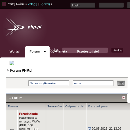
Witaj Gościu!
(
Zaloguj
|
Rejestruj
)
Wortal
Forum
Planeta
Przetestuj się!
Fanpage
Forum PHP.pl
Forum
Forum
Tematów
Odpowiedzi
Ostatni post
Przedszkole
Raczkujesz w
tematyce WWW
(PHP, SQL,
20.05.2026, 22:13:02
(X)HTML, CSS,