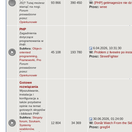
93 866
390 450
W:
[PHP] getimagesize nie dz
JS)? Tutaj możesz
stanąć na nogi.
Przez:
wree
Forum
prowadzone
przez:
Opiekunowie
PHP
Zagadnienia
dotyczące
programowania w
PHP.
6.04.2026, 10:31:30
Subfora:
Object-
45 108
193 780
W:
Problem z livewire po insta
oriented
programming
,
Przez:
StreetFighter
Frameworki
,
Pro
Forum
prowadzone
przez:
Opiekunowie
Gotowe
rozwiązania
Wyszukiwanie,
instalacja i
konfiguracja a
także przydatne
opinie na temat
gotowych skryptów
i bibliotek PHP.
Subfora:
Skrypty
30.06.2026, 01:24:00
forum
,
Szukam
,
12 804
34 369
W:
Donât Watch From the Side
Systemy
Przez:
greg54
szablonów
,