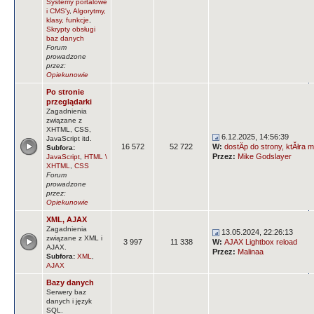
Systemy portalowe
i CMS'y
,
Algorytmy,
klasy, funkcje
,
Skrypty obsługi
baz danych
Forum
prowadzone
przez:
Opiekunowie
Po stronie
przeglądarki
Zagadnienia
związane z
XHTML, CSS,
6.12.2025, 14:56:39
JavaScript itd.
16 572
52 722
W:
dostÄp do strony, ktĂłra m
Subfora:
Przez:
Mike Godslayer
JavaScript
,
HTML \
XHTML
,
CSS
Forum
prowadzone
przez:
Opiekunowie
XML, AJAX
Zagadnienia
13.05.2024, 22:26:13
związane z XML i
3 997
11 338
W:
AJAX Lightbox reload
AJAX.
Przez:
Malinaa
Subfora:
XML
,
AJAX
Bazy danych
Serwery baz
danych i język
SQL.