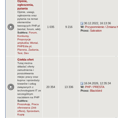
Opinie,
ogłoszenia,
pytania
Opinie, uwagi,
ogłoszenia oraz
pytania na temat
elementów
30.12.2022, 16:13:36
tworzących PHP.pl
1 035
9 216
W:
Przypomnienie / Zmiana ha
(wortal, forum, wiki)
Przez:
Salvation
Subfora:
Forum
,
Konkursy
,
Propozycje
artykułów
,
Wortal
,
PHPEdia.pl
,
Planeta
,
Zadania
,
Test
,
Dev
Giełda ofert
Tutaj można
składać oferty
zatrudnienia i
poszukiwania
miejsc pracy oraz
kupna i sprzedaży
16.04.2026, 12:35:34
towarów i usług
20 354
13 336
W:
PHP / PRESTA
związanych z
technologiami IT ze
Przez:
Blackbird
szczególnym
naciskiem na PHP
Subfora:
Poszukuję
,
Praca
oferowana (Job
offers)
,
Sprzedam
,
Kupię