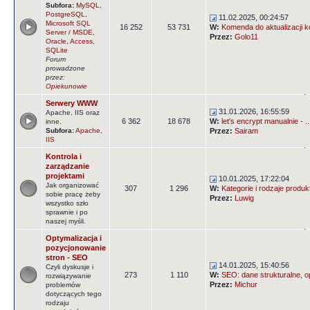
Subfora:
MySQL
,
PostgreSQL
,
11.02.2025, 00:24:57
Microsoft SQL
16 252
53 731
W:
Komenda do aktualizacji k
Server / MSDE
,
Przez:
Golo11
Oracle
,
Access
,
SQLite
Forum
prowadzone
przez:
Opiekunowie
Serwery WWW
31.01.2026, 16:55:59
Apache, IIS oraz
6 362
18 678
W:
let's encrypt manualnie - ..
inne.
Subfora:
Apache
,
Przez:
Sairam
IIS
Kontrola i
zarządzanie
projektami
10.01.2025, 17:22:04
Jak organizować
307
1 296
W:
Kategorie i rodzaje produ
sobie pracę żeby
Przez:
Luwig
wszystko szło
sprawnie i po
naszej myśli.
Optymalizacja i
pozycjonowanie
stron - SEO
14.01.2025, 15:40:56
Czyli dyskusje i
273
1 110
W:
SEO: dane strukturalne, op
rozwiązywanie
Przez:
Michur
problemów
dotyczących tego
rodzaju