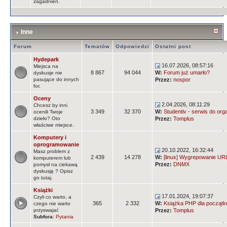
zagadnień.
Inne
Forum
Tematów
Odpowiedzi
Ostatni post
Hydepark
16.07.2026, 08:57:16
Miejsca na
8 867
94 044
W:
Forum już umarło?
dyskusje nie
pasujące do innych
Przez:
nospor
for.
Oceny
2.04.2026, 08:11:29
Chcesz by inni
3 349
32 370
W:
Studentiv - serwis do orga
ocenili Twoje
dzieło? Oto
Przez:
Tomplus
właściwe miejsce.
Komputery i
oprogramowanie
20.10.2022, 16:32:44
Masz problem z
2 439
14 278
W:
[linux] Wygrepowanie URLi
komputerem lub
Przez:
DNMX
pomysł na ciekawą
dyskusję ? Opisz
go tutaj.
Książki
17.01.2024, 19:07:37
Czyli co warto, a
365
2 332
W:
Książka PHP dla początk
czego nie warto
przyswajać
Przez:
Tomplus
Subfora:
Pytania