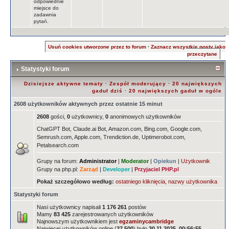
odpowiednie
miejsce do
zadawnia
pytań.
Usuń cookies utworzone przez to forum
·
Zaznacz wszystkie posty jako
przeczytane
Statystyki forum
Dzisiejsze aktywne tematy
·
Zespół moderujący
·
20 największych
gaduł dziś
·
20 największych gaduł w ogóle
2608 użytkowników aktywnych przez ostatnie 15 minut
2608
gości,
0
użytkownicy,
0
anonimowych użytkowników
ChatGPT Bot, Claude.ai Bot, Amazon.com, Bing.com, Google.com,
Semrush.com, Apple.com, Trendiction.de, Uptimerobot.com,
Petalsearch.com
Grupy na forum:
Administrator
|
Moderator
|
Opiekun
|
Użytkownik
Grupy na php.pl:
Zarząd
|
Developer
|
Przyjaciel PHP.pl
Pokaż szczegółowo według:
ostatniego kliknięcia
,
nazwy użytkownika
Statystyki forum
Nasi użytkownicy napisali
1 176 261
postów
Mamy
83 425
zarejestrowanych użytkowników
Najnowszym użytkownikiem jest
egzaminycambridge
Najwięcej użytkowników online (
27 500
) było
30.11.2025, 00:56:55