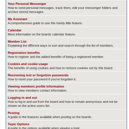
Your Personal Messenger
How to send personal messages, track them, edit your messenger folders and
archive stored messages.
My Assistant
A comprehensive guide to use this handy little feature.
Calendar
More information on the boards calendar feature.
Member List
Explaining the different ways to sort and search through the list of members.
Registration benefits
How to register and the added benefits of being a registered member.
Cookies and cookie usage
The benefits of using cookies and how to remove cookies set by this board.
Recovering lost or forgotten passwords
How to reset your password if you've forgotten it.
Viewing members profile information
How to view members contact information.
Logging in and out
How to log in and out from the board and how to remain anonymous and not be
shown on the active users list.
Posting
A guide to the features available when posting on the boards.
Topic Options
A guide to the options avaliable when viewing a topic.