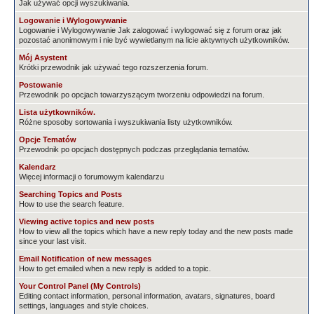
Jak używać opcji wyszukiwania.
Logowanie i Wylogowywanie
Logowanie i Wylogowywanie Jak zalogować i wylogować się z forum oraz jak
pozostać anonimowym i nie być wywietlanym na licie aktywnych użytkowników.
Mój Asystent
Krótki przewodnik jak używać tego rozszerzenia forum.
Postowanie
Przewodnik po opcjach towarzyszącym tworzeniu odpowiedzi na forum.
Lista użytkowników.
Różne sposoby sortowania i wyszukiwania listy użytkowników.
Opcje Tematów
Przewodnik po opcjach dostępnych podczas przeglądania tematów.
Kalendarz
Więcej informacji o forumowym kalendarzu
Searching Topics and Posts
How to use the search feature.
Viewing active topics and new posts
How to view all the topics which have a new reply today and the new posts made
since your last visit.
Email Notification of new messages
How to get emailed when a new reply is added to a topic.
Your Control Panel (My Controls)
Editing contact information, personal information, avatars, signatures, board
settings, languages and style choices.