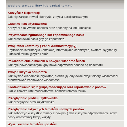
Wybierz temat z listy lub szukaj tematu
Korzyści z Rejestracji
Jak się zarejestrować i korzyści z bycia zarejestrowanym.
Cookies i ich użytkowanie
Korzyści z używania cookies oraz sposoby na ich usunięcie.
Przywracanie zgubionego lub zapomnianego hasła
Jak zresetować hasło gdy go zapomnisz.
Twój Panel kontrolny ( Panel Administracyjny)
Edytowanie informacji o kontakcie, informacjach osobistych, avatars, sygnatury,
ustawień forum, języka i skór.
Powiadomienie e-mailem o nowych wiadomościach
Jak być powiadamianym, gdy nowe odpowiedzi dodane są do tematu.
Twoja Skrzynka odbiorcza
Jak wysłać wiadomość prywatna, śledzić ją, edytować twoje foldery wiadomości i
archiwizować zachowane wiadomości.
Kontaktowanie się z grupą moderująca oraz raportowanie postów
Gdzie znaleźć listę moderatorów i administratorów forum
Przeglądanie profilu użytkownika
Jak przeglądać profil użytkownika.
Przeglądanie aktywnych tematów i nowych postów
Jak zobaczyć wszystkie tematy z nowymi ( dzisiejszymi) odpowiedziami i nowe
posty od ostatniej Twojej wizyty.
Wyszukiwanie tematów i postów