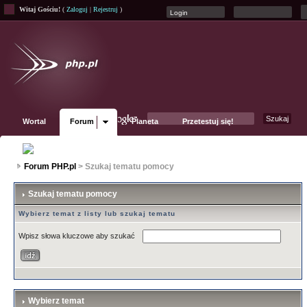
Witaj Gościu!
(
Zaloguj
|
Rejestruj
)
Wortal
Forum
Planeta
Przetestuj się!
Fanpage
Forum PHP.pl
> Szukaj tematu pomocy
Szukaj tematu pomocy
Wybierz temat z listy lub szukaj tematu
Wpisz słowa kluczowe aby szukać
Wybierz temat