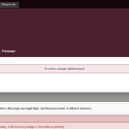
Fanpage
To menu zostało zablokowane
e wiesz dlaczego wystąpił błąd, spróbuj poszukać w plikach pomocy.
any, zrób to korzystając z formularza poniżej.