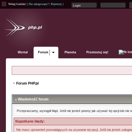
Witaj Gościu!
(
Nie zalogowany?
|
Rejestruj
)
Wortal
Forum
Planeta
Przetestuj się!
Forum PHP.pl
Wiadomość forum
Przepraszamy, wystąpił błąd. Jeśli nie jesteś pewny jak używać tej opcji lub ni
Napotkane błędy:
Nie masz uprawnień pozwalających na używanie tej opcji. Jeśli nie jesteś zalogow