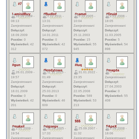
#7
LamisilBuy
#BudInf
#camel
#Druid
18.09.2009 -
1.12.2011 -
5.10.2005 -
2.01.2006 -
08:13
13:31
10:04
18:05
Zarejestrowani
Zarejestrowani
Zarejestrowani
Zarejestrowani
Dołączył:
Dołączył:
Dołączył:
Dołączył:
18.09.2009
14.01.2011
25.11.2003
11.03.2005
Postów:
0
Postów:
0
Postów:
15
Postów:
5
Wyświetleń:
42
Wyświetleń:
42
Wyświetleń:
55
Wyświetleń:
54
312
072
945
898
#gun
#luq
#kredytowe
#magda
26.01.2009 -
11.12.2015 -
31.01.2022 -
--
19:57
01:49
23:35
Zarejestrowani
Zarejestrowani
Zarejestrowani
Zarejestrowani
Dołączył:
Dołączył:
Dołączył:
Dołączył:
27.04.2003
18.01.2009
25.03.2013
22.05.2008
Postów:
0
Postów:
0
Postów:
0
Postów:
589
Wyświetleń:
55
Wyświetleń:
42
Wyświetleń:
46
Wyświetleń:
53
408
201
609
213
$$$
#makx#
#sigsegv
$ApeX
2.01.2009 -
12.04.2005 -
25.09.2007 -
2.09.2008 -
19:54
17:33
11:32
18:06
Zarejestrowani
Zarejestrowani
Zarejestrowani
Zarejestrowani