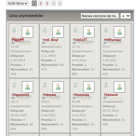
4158 Stron
1
2
3
>
»
Lista użytkowników
௵
!evil_Boy!
!GhOsT!
###Europa
7.12.2014 -
--
24.03.2004 -
5.04.2011 -
21:46
Zarejestrowani
17:31
03:47
Zarejestrowani
Dołączył:
Zarejestrowani
Zarejestrowani
Dołączył:
3.11.2003
Dołączył:
Dołączył:
2.05.2013
Postów:
0
9.03.2004
5.04.2011
Postów:
2
Wyświetleń:
60
Postów:
0
Postów:
0
Wyświetleń:
41
573
Wyświetleń:
57
Wyświetleń:
42
169
993
454
##agrest##
##dream
##netonia
#1doune
30.05.2007 -
5.04.2011 -
5.04.2011 -
--
22:14
03:53
01:29
Zarejestrowani
Zarejestrowani
Zarejestrowani
Zarejestrowani
Dołączył:
Dołączył:
Dołączył:
Dołączył:
28.07.2010
30.05.2007
5.04.2011
5.04.2011
Postów:
0
Postów:
0
Postów:
0
Postów:
0
Wyświetleń:
41
Wyświetleń:
45
Wyświetleń:
41
Wyświetleń:
41
546
846
298
718