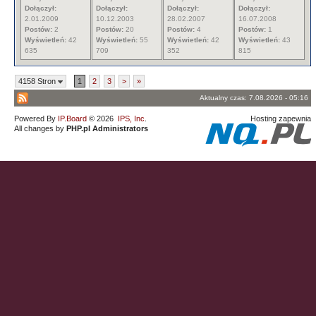
Dołączył:
Dołączył:
Dołączył:
Dołączył:
2.01.2009
10.12.2003
28.02.2007
16.07.2008
Postów:
2
Postów:
20
Postów:
4
Postów:
1
Wyświetleń:
42
Wyświetleń:
55
Wyświetleń:
42
Wyświetleń:
43
635
709
352
815
4158 Stron
1
2
3
>
»
Aktualny czas: 7.08.2026 - 05:16
Powered By
IP.Board
© 2026
IPS, Inc
.
Hosting zapewnia
All changes by
PHP.pl Administrators