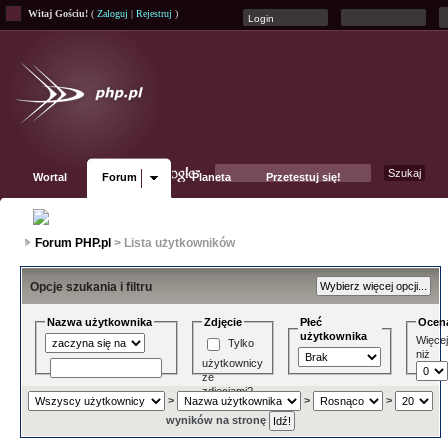
Witaj Gościu!
(
Zaloguj
|
Rejestruj
)
Wortal
Forum
Planeta
Przetestuj się!
Fanpage
Forum PHP.pl
> Lista użytkowników
Opcje szukania i filtru
Nazwa użytkownika
Zdjęcie
Płeć
Ocen
użytkownika
Więce
Tylko
niż
użytkownicy
ze
zdjęciami?
>
>
>
wyników na stronę