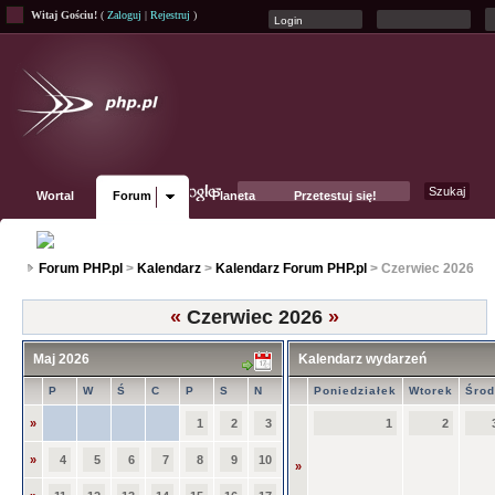
Witaj Gościu!
(
Zaloguj
|
Rejestruj
)
Wortal
Forum
Planeta
Przetestuj się!
Fanpage
Forum PHP.pl
>
Kalendarz
>
Kalendarz Forum PHP.pl
> Czerwiec 2026
«
Czerwiec 2026
»
Maj 2026
Kalendarz wydarzeń
P
W
Ś
C
P
S
N
Poniedziałek
Wtorek
Śro
»
1
2
3
1
2
»
4
5
6
7
8
9
10
»