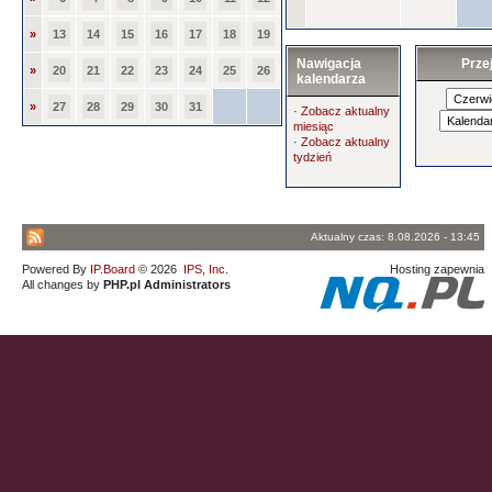
»
13
14
15
16
17
18
19
Nawigacja
Prze
»
20
21
22
23
24
25
26
kalendarza
»
27
28
29
30
31
·
Zobacz aktualny
miesiąc
·
Zobacz aktualny
tydzień
Aktualny czas: 8.08.2026 - 13:45
Powered By
IP.Board
© 2026
IPS, Inc
.
Hosting zapewnia
All changes by
PHP.pl Administrators