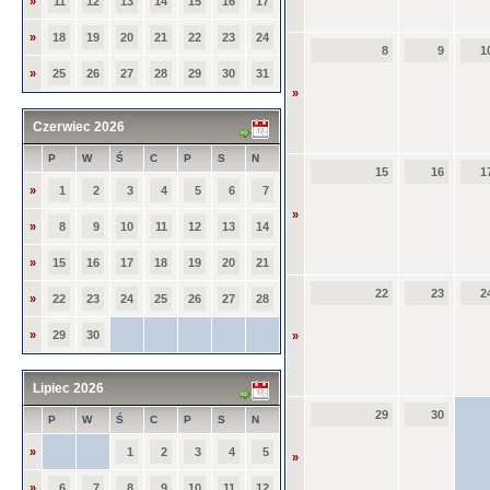
»
11
12
13
14
15
16
17
»
18
19
20
21
22
23
24
8
9
1
»
25
26
27
28
29
30
31
»
Czerwiec 2026
P
W
Ś
C
P
S
N
15
16
1
»
1
2
3
4
5
6
7
»
»
8
9
10
11
12
13
14
»
15
16
17
18
19
20
21
22
23
2
»
22
23
24
25
26
27
28
»
29
30
»
Lipiec 2026
29
30
P
W
Ś
C
P
S
N
»
1
2
3
4
5
»
»
6
7
8
9
10
11
12