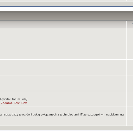
wortal, forum, wiki)
,
Zadania
,
Test
,
Dev
na i sprzedaży towarów i usług związanych z technologiami IT ze szczególnym naciskiem na