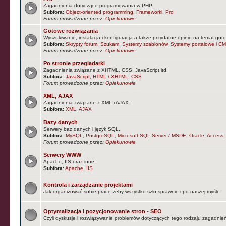
Zagadnienia dotyczące programowania w PHP.
Subfora:
Object-oriented programming
,
Frameworki
,
Pro
Forum prowadzone przez:
Opiekunowie
Gotowe rozwiązania
Wyszukiwanie, instalacja i konfiguracja a także przydatne opinie na temat goto
Subfora:
Skrypty forum
,
Szukam
,
Systemy szablonów
,
Systemy portalowe i CM
Forum prowadzone przez:
Opiekunowie
Po stronie przeglądarki
Zagadnienia związane z XHTML, CSS, JavaScript itd.
Subfora:
JavaScript
,
HTML \ XHTML
,
CSS
Forum prowadzone przez:
Opiekunowie
XML, AJAX
Zagadnienia związane z XML i AJAX.
Subfora:
XML
,
AJAX
Bazy danych
Serwery baz danych i język SQL.
Subfora:
MySQL
,
PostgreSQL
,
Microsoft SQL Server / MSDE
,
Oracle
,
Access
Forum prowadzone przez:
Opiekunowie
Serwery WWW
Apache, IIS oraz inne.
Subfora:
Apache
,
IIS
Kontrola i zarządzanie projektami
Jak organizować sobie pracę żeby wszystko szło sprawnie i po naszej myśli.
Optymalizacja i pozycjonowanie stron - SEO
Czyli dyskusje i rozwiązywanie problemów dotyczących tego rodzaju zagadnie