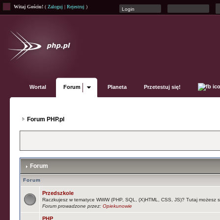
Witaj Gościu!
(
Zaloguj
|
Rejestruj
)
Wortal
Forum
Planeta
Przetestuj się!
Forum PHP.pl
Forum
Forum
Przedszkole
Raczkujesz w tematyce WWW (PHP, SQL, (X)HTML, CSS, JS)? Tutaj możesz s
Forum prowadzone przez:
Opiekunowie
PHP