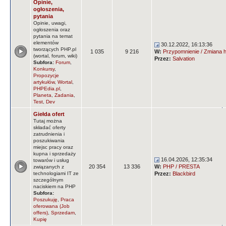
Opinie,
ogłoszenia,
pytania
Opinie, uwagi,
ogłoszenia oraz
pytania na temat
elementów
30.12.2022, 16:13:36
tworzących PHP.pl
1 035
9 216
W:
Przypomnienie / Zmiana ha
(wortal, forum, wiki)
Przez:
Salvation
Subfora:
Forum
,
Konkursy
,
Propozycje
artykułów
,
Wortal
,
PHPEdia.pl
,
Planeta
,
Zadania
,
Test
,
Dev
Giełda ofert
Tutaj można
składać oferty
zatrudnienia i
poszukiwania
miejsc pracy oraz
kupna i sprzedaży
16.04.2026, 12:35:34
towarów i usług
20 354
13 336
W:
PHP / PRESTA
związanych z
technologiami IT ze
Przez:
Blackbird
szczególnym
naciskiem na PHP
Subfora:
Poszukuję
,
Praca
oferowana (Job
offers)
,
Sprzedam
,
Kupię