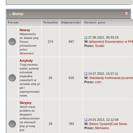
Wortal
Forum
Tematów
Odpowiedzi
Ostatni post
Newsy
Wiadomości
27.06.2021, 09:33:19
ze świata php
274
947
W:
[phponion] Enumeratory w PHP
Forum
prowadzone
Przez:
Szado
przez:
Newsmani
Artykuły
Tutaj możesz
zadać pytanie
odnośnie
14.07.2022, 15:07:11
artykułów
26
619
W:
Standardy kodowania [scanne
zawartych w
Przez:
com
serwisie php.pl
jak i
zaproponować
nowe.
Skrypty
Jeżeli masz
problem ze
skryptem
umieszczonym
24.01.2013, 12:12:08
na stronach
29
783
W:
[News System]Cute News
php.pl tutaj
Przez:
Michasko
jest