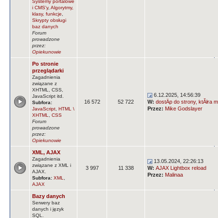
Systemy portalowe
i CMS'y
,
Algorytmy,
klasy, funkcje
,
Skrypty obsługi
baz danych
Forum
prowadzone
przez:
Opiekunowie
Po stronie
przeglądarki
Zagadnienia
związane z
XHTML, CSS,
6.12.2025, 14:56:39
JavaScript itd.
16 572
52 722
W:
dostÄp do strony, ktĂłra m
Subfora:
Przez:
Mike Godslayer
JavaScript
,
HTML \
XHTML
,
CSS
Forum
prowadzone
przez:
Opiekunowie
XML, AJAX
Zagadnienia
13.05.2024, 22:26:13
związane z XML i
3 997
11 338
W:
AJAX Lightbox reload
AJAX.
Przez:
Malinaa
Subfora:
XML
,
AJAX
Bazy danych
Serwery baz
danych i język
SQL.