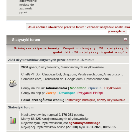
odpowiednie
miejsce do
zadawnia
pytań.
Usuń cookies utworzone przez to forum
·
Zaznacz wszystkie posty jako
przeczytane
Statystyki forum
Dzisiejsze aktywne tematy
·
Zespół moderujący
·
20 największych
gaduł dziś
·
20 największych gaduł w ogóle
2684 użytkowników aktywnych przez ostatnie 15 minut
2684
gości,
0
użytkownicy,
0
anonimowych użytkowników
ChatGPT Bot, Claude.ai Bot, Bing.com, Petalsearch.com, Amazon.com,
Semrush.com, Trendiction.de, Google.com, Uptimerobot.com
Grupy na forum:
Administrator
|
Moderator
|
Opiekun
|
Użytkownik
Grupy na php.pl:
Zarząd
|
Developer
|
Przyjaciel PHP.pl
Pokaż szczegółowo według:
ostatniego kliknięcia
,
nazwy użytkownika
Statystyki forum
Nasi użytkownicy napisali
1 176 261
postów
Mamy
83 425
zarejestrowanych użytkowników
Najnowszym użytkownikiem jest
egzaminycambridge
Najwięcej użytkowników online (
27 500
) było
30.11.2025, 00:56:55