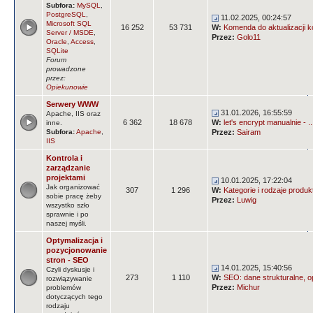
Subfora:
MySQL
,
PostgreSQL
,
11.02.2025, 00:24:57
Microsoft SQL
16 252
53 731
W:
Komenda do aktualizacji k
Server / MSDE
,
Przez:
Golo11
Oracle
,
Access
,
SQLite
Forum
prowadzone
przez:
Opiekunowie
Serwery WWW
31.01.2026, 16:55:59
Apache, IIS oraz
6 362
18 678
W:
let's encrypt manualnie - ..
inne.
Subfora:
Apache
,
Przez:
Sairam
IIS
Kontrola i
zarządzanie
projektami
10.01.2025, 17:22:04
Jak organizować
307
1 296
W:
Kategorie i rodzaje produ
sobie pracę żeby
Przez:
Luwig
wszystko szło
sprawnie i po
naszej myśli.
Optymalizacja i
pozycjonowanie
stron - SEO
14.01.2025, 15:40:56
Czyli dyskusje i
273
1 110
W:
SEO: dane strukturalne, op
rozwiązywanie
Przez:
Michur
problemów
dotyczących tego
rodzaju