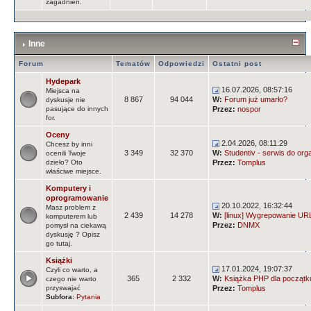
zagadnień.
Inne
Forum
Tematów
Odpowiedzi
Ostatni post
Hydepark
16.07.2026, 08:57:16
Miejsca na
8 867
94 044
W:
Forum już umarło?
dyskusje nie
pasujące do innych
Przez:
nospor
for.
Oceny
2.04.2026, 08:11:29
Chcesz by inni
3 349
32 370
W:
Studentiv - serwis do orga
ocenili Twoje
dzieło? Oto
Przez:
Tomplus
właściwe miejsce.
Komputery i
oprogramowanie
20.10.2022, 16:32:44
Masz problem z
2 439
14 278
W:
[linux] Wygrepowanie URLi
komputerem lub
Przez:
DNMX
pomysł na ciekawą
dyskusję ? Opisz
go tutaj.
Książki
17.01.2024, 19:07:37
Czyli co warto, a
365
2 332
W:
Książka PHP dla początk
czego nie warto
przyswajać
Przez:
Tomplus
Subfora:
Pytania