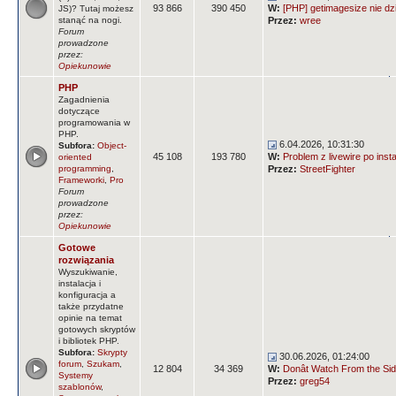
93 866
390 450
W:
[PHP] getimagesize nie dz
JS)? Tutaj możesz
stanąć na nogi.
Przez:
wree
Forum
prowadzone
przez:
Opiekunowie
PHP
Zagadnienia
dotyczące
programowania w
PHP.
6.04.2026, 10:31:30
Subfora:
Object-
45 108
193 780
W:
Problem z livewire po insta
oriented
programming
,
Przez:
StreetFighter
Frameworki
,
Pro
Forum
prowadzone
przez:
Opiekunowie
Gotowe
rozwiązania
Wyszukiwanie,
instalacja i
konfiguracja a
także przydatne
opinie na temat
gotowych skryptów
i bibliotek PHP.
Subfora:
Skrypty
30.06.2026, 01:24:00
forum
,
Szukam
,
12 804
34 369
W:
Donât Watch From the Side
Systemy
Przez:
greg54
szablonów
,