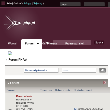
Witaj Gościu!
(
Zaloguj
|
Rejestruj
)
Wortal
Forum
Planeta
Przetestuj się!
Fanpage
Forum PHP.pl
Forum
Forum
Tematów
Odpowiedzi
Ostatni post
Przedszkole
Raczkujesz w
tematyce WWW
(PHP, SQL,
20.05.2026, 22:13:02
(X)HTML, CSS,