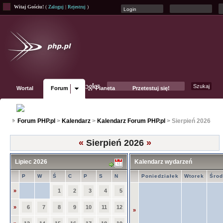
Witaj Gościu!
(
Zaloguj
|
Rejestruj
)
Wortal
Forum
Planeta
Przetestuj się!
Fanpage
Forum PHP.pl
>
Kalendarz
>
Kalendarz Forum PHP.pl
> Sierpień 2026
«
Sierpień 2026
»
Lipiec 2026
Kalendarz wydarzeń
P
W
Ś
C
P
S
N
Poniedziałek
Wtorek
Śro
»
1
2
3
4
5
»
6
7
8
9
10
11
12
»