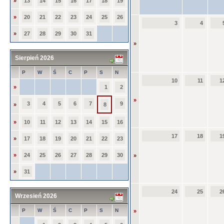
»
13
14
15
16
17
18
19
»
20
21
22
23
24
25
26
3
4
»
27
28
29
30
31
»
Sierpień 2026
P
W
Ś
C
P
S
N
10
11
1
»
1
2
»
3
4
5
6
7
9
»
8
»
10
11
12
13
14
15
16
17
18
1
»
17
18
19
20
21
22
23
»
24
25
26
27
28
29
30
»
»
31
24
25
2
Wrzesień 2026
P
W
Ś
C
P
S
N
»