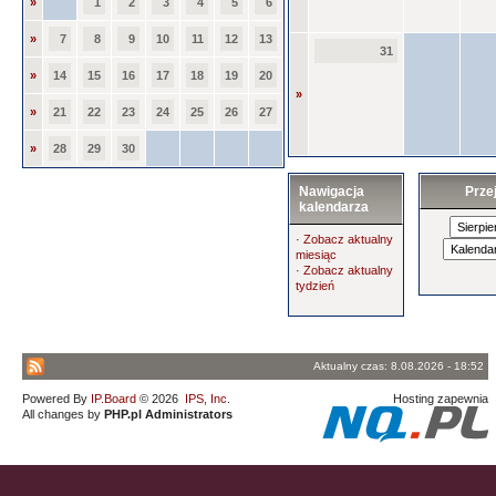
»
1
2
3
4
5
6
»
7
8
9
10
11
12
13
31
»
14
15
16
17
18
19
20
»
»
21
22
23
24
25
26
27
»
28
29
30
Nawigacja
Prze
kalendarza
·
Zobacz aktualny
miesiąc
·
Zobacz aktualny
tydzień
Aktualny czas: 8.08.2026 - 18:52
Powered By
IP.Board
© 2026
IPS, Inc
.
Hosting zapewnia
All changes by
PHP.pl Administrators