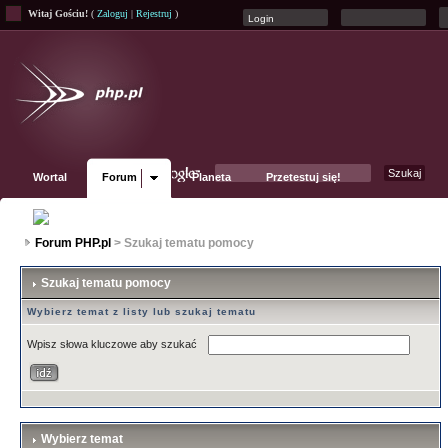
Witaj Gościu!
(
Zaloguj
|
Rejestruj
)
Wortal
Forum
Planeta
Przetestuj się!
Fanpage
Forum PHP.pl
> Szukaj tematu pomocy
Szukaj tematu pomocy
Wybierz temat z listy lub szukaj tematu
Wpisz słowa kluczowe aby szukać
Wybierz temat