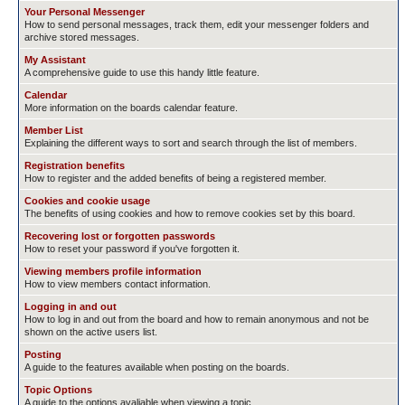
Your Personal Messenger
How to send personal messages, track them, edit your messenger folders and
archive stored messages.
My Assistant
A comprehensive guide to use this handy little feature.
Calendar
More information on the boards calendar feature.
Member List
Explaining the different ways to sort and search through the list of members.
Registration benefits
How to register and the added benefits of being a registered member.
Cookies and cookie usage
The benefits of using cookies and how to remove cookies set by this board.
Recovering lost or forgotten passwords
How to reset your password if you've forgotten it.
Viewing members profile information
How to view members contact information.
Logging in and out
How to log in and out from the board and how to remain anonymous and not be
shown on the active users list.
Posting
A guide to the features available when posting on the boards.
Topic Options
A guide to the options avaliable when viewing a topic.