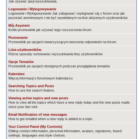
Jak używać opcji wyszukiwania.
Logowanie i Wylogowywanie
Logowanie i Wylogowywanie Jak zalogować i wylogować się z forum oraz jak
pozostać anonimowym i nie być wywietlanym na licie aktywnych użytkowników.
Mój Asystent
Krótki przewodnik jak używać tego rozszerzenia forum.
Postowanie
Przewodnik po opcjach towarzyszącym tworzeniu odpowiedzi na forum.
Lista użytkowników.
Różne sposoby sortowania i wyszukiwania listy użytkowników.
Opcje Tematów
Przewodnik po opcjach dostępnych podczas przeglądania tematów.
Kalendarz
Więcej informacji o forumowym kalendarzu
Searching Topics and Posts
How to use the search feature.
Viewing active topics and new posts
How to view all the topics which have a new reply today and the new posts made
since your last visit.
Email Notification of new messages
How to get emailed when a new reply is added to a topic.
Your Control Panel (My Controls)
Editing contact information, personal information, avatars, signatures, board
settings, languages and style choices.