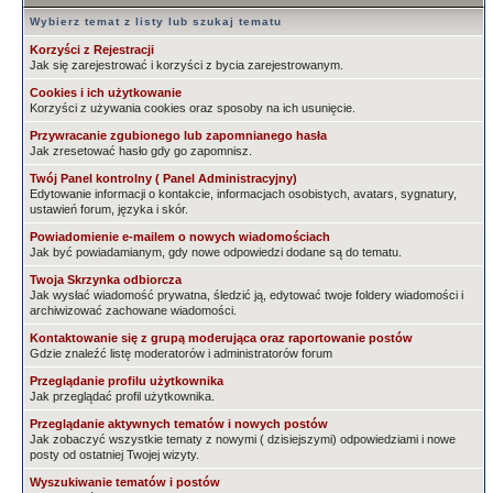
Wybierz temat z listy lub szukaj tematu
Korzyści z Rejestracji
Jak się zarejestrować i korzyści z bycia zarejestrowanym.
Cookies i ich użytkowanie
Korzyści z używania cookies oraz sposoby na ich usunięcie.
Przywracanie zgubionego lub zapomnianego hasła
Jak zresetować hasło gdy go zapomnisz.
Twój Panel kontrolny ( Panel Administracyjny)
Edytowanie informacji o kontakcie, informacjach osobistych, avatars, sygnatury,
ustawień forum, języka i skór.
Powiadomienie e-mailem o nowych wiadomościach
Jak być powiadamianym, gdy nowe odpowiedzi dodane są do tematu.
Twoja Skrzynka odbiorcza
Jak wysłać wiadomość prywatna, śledzić ją, edytować twoje foldery wiadomości i
archiwizować zachowane wiadomości.
Kontaktowanie się z grupą moderująca oraz raportowanie postów
Gdzie znaleźć listę moderatorów i administratorów forum
Przeglądanie profilu użytkownika
Jak przeglądać profil użytkownika.
Przeglądanie aktywnych tematów i nowych postów
Jak zobaczyć wszystkie tematy z nowymi ( dzisiejszymi) odpowiedziami i nowe
posty od ostatniej Twojej wizyty.
Wyszukiwanie tematów i postów