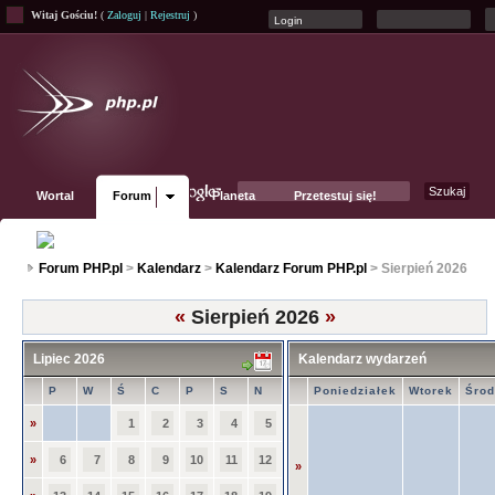
Witaj Gościu!
(
Zaloguj
|
Rejestruj
)
Wortal
Forum
Planeta
Przetestuj się!
Fanpage
Forum PHP.pl
>
Kalendarz
>
Kalendarz Forum PHP.pl
> Sierpień 2026
«
Sierpień 2026
»
Lipiec 2026
Kalendarz wydarzeń
P
W
Ś
C
P
S
N
Poniedziałek
Wtorek
Śro
»
1
2
3
4
5
»
6
7
8
9
10
11
12
»