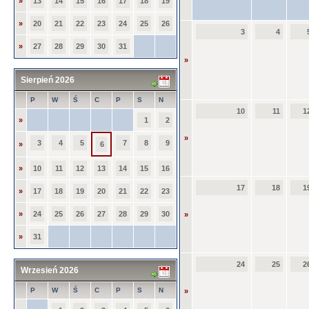
»
13
14
15
16
17
18
19
»
20
21
22
23
24
25
26
3
4
»
27
28
29
30
31
»
Sierpień 2026
P
W
Ś
C
P
S
N
10
11
1
»
1
2
»
3
4
5
7
8
9
»
6
»
10
11
12
13
14
15
16
17
18
1
»
17
18
19
20
21
22
23
»
24
25
26
27
28
29
30
»
»
31
24
25
2
Wrzesień 2026
P
W
Ś
C
P
S
N
»