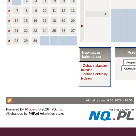
»
1
2
3
4
5
6
»
7
8
9
10
11
12
13
31
»
14
15
16
17
18
19
20
»
»
21
22
23
24
25
26
27
»
28
29
30
Nawigacja
Prze
kalendarza
·
Zobacz aktualny
miesiąc
·
Zobacz aktualny
tydzień
Aktualny czas: 6.08.2026 - 20:58
Powered By
IP.Board
© 2026
IPS, Inc
.
Hosting zapewnia
All changes by
PHP.pl Administrators