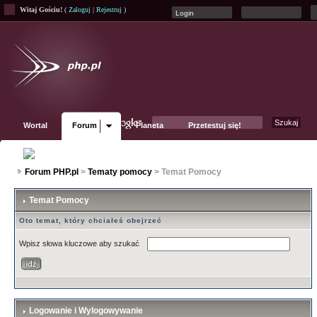
Witaj Gościu!
(
Zaloguj
|
Rejestruj
)
Wortal
Forum
Planeta
Przetestuj się!
Fanpage
Forum PHP.pl
>
Tematy pomocy
> Temat Pomocy
Temat Pomocy
Oto temat, który chciałeś obejrzeć
Wpisz słowa kluczowe aby szukać
Logowanie i Wylogowywanie