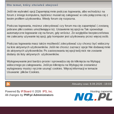
Oto temat, który chciałeś obejrzeć
Jeśli nie wybrałeś opcji Zapamiętaj mnie podczas logowania, albo wchodzisz na
forum z innego komputera, będziesz musiał się załogować w celu połączenia cię z
twoim profilem użytkownika. Wtedy forum cię rozpozna.
Podczas logowania, możesz zdecydować czy forum ma cię zapamiętać ( zostaną
pobrane pliki cookies umożliwiające to). Ustawienie tej opcji na Tak spowoduje
automatyczne logowanie cię na forum, gdy wrócisz. Ze względów bezpieczeństwa
nie zalecamy używanie tej opcji, gdy komputer jest użytkowany przez więcej osób.
Podczas logowania masz także możliwość zdecydować czy chcesz być widoczny
na licie aktywnych użytkowników. Jeśli nie chcesz zaznacz opcje Nie dodawaj mnie
do aktywnych użytkowników. Po zastosowaniu tej opcji twój nick nie zostanie
dodany do listy aktywnych użytkowników.
Wylogowywanie jest bardzo proste i sprowadza się do kliknięcia na Wyloguj
widocznego po załogowaniu. Jeśli po kliknięciu na Wyloguj nie zostaniesz
wylogowany musisz ręcznie usunąć cookies. Więcej informacji w temacie
Usuwanie plików Cookies.
Aktualny czas: 8.08.2026 - 19:03
Powered By
IP.Board
© 2026
IPS, Inc
.
Hosting zapewnia
All changes by
PHP.pl Administrators