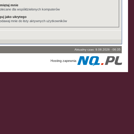
miętaj mnie
olecane dla współdzielonych komputerów
guj jako ukrytego
odawaj mnie do listy aktywnych użytkowników
Aktualny czas: 9.08.2026 - 06:35
Hosting zapewnia