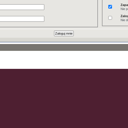
Zapa
Nie p
Zalo
Nie d