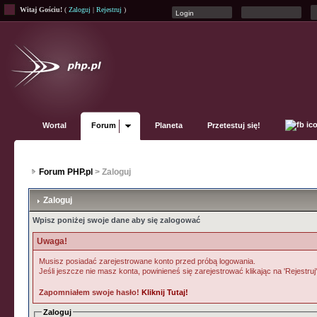
Witaj Gościu!
(
Zaloguj
|
Rejestruj
)
Wortal
Forum
Planeta
Przetestuj się!
Forum PHP.pl
> Zaloguj
Zaloguj
Wpisz poniżej swoje dane aby się zalogować
Uwaga!
Musisz posiadać zarejestrowane konto przed próbą logowania.
Jeśli jeszcze nie masz konta, powinieneś się zarejestrować klikając na 'Rejestruj
Zapomniałem swoje hasło!
Kliknij Tutaj!
Zaloguj