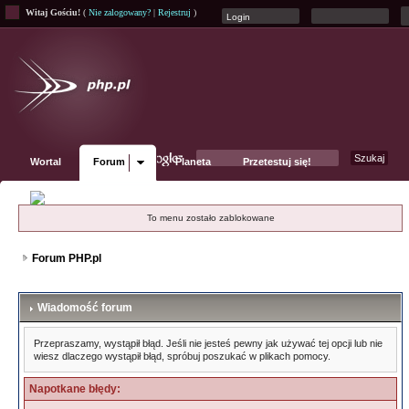
Witaj Gościu!
(
Nie zalogowany?
|
Rejestruj
)
Wortal
Forum
Planeta
Przetestuj się!
Fanpage
To menu zostało zablokowane
Forum PHP.pl
Wiadomość forum
Przepraszamy, wystąpił błąd. Jeśli nie jesteś pewny jak używać tej opcji lub nie
wiesz dlaczego wystąpił błąd, spróbuj poszukać w plikach pomocy.
Napotkane błędy: