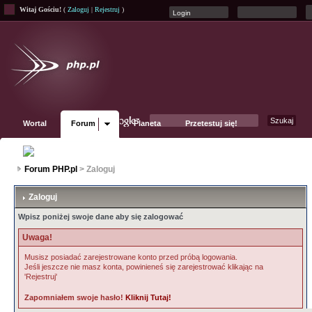
Witaj Gościu!
(
Zaloguj
|
Rejestruj
)
Wortal
Forum
Planeta
Przetestuj się!
Fanpage
Forum PHP.pl
> Zaloguj
Zaloguj
Wpisz poniżej swoje dane aby się zalogować
Uwaga!
Musisz posiadać zarejestrowane konto przed próbą logowania.
Jeśli jeszcze nie masz konta, powinieneś się zarejestrować klikając na
'Rejestruj'
Zapomniałem swoje hasło!
Kliknij Tutaj!