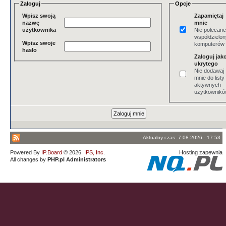
Zaloguj
Opcje
Wpisz swoją
Zapamiętaj
nazwę
mnie
użytkownika
Nie polecane
współdzielo
Wpisz swoje
komputerów
hasło
Zaloguj jak
ukrytego
Nie dodawaj
mnie do listy
aktywnych
użytkownik
Aktualny czas: 7.08.2026 - 17:53
Powered By
IP.Board
© 2026
IPS, Inc
.
Hosting zapewnia
All changes by
PHP.pl Administrators