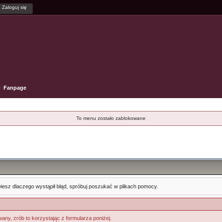
Fanpage
To menu zostało zablokowane
e wiesz dlaczego wystąpił błąd, spróbuj poszukać w plikach pomocy.
any, zrób to korzystając z formularza poniżej.