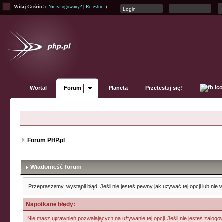
Witaj Gościu!
(
Nie zalogowany?
|
Rejestruj
)
Wortal
Forum
Planeta
Przetestuj się!
Forum PHP.pl
Wiadomość forum
Przepraszamy, wystąpił błąd. Jeśli nie jesteś pewny jak używać tej opcji lub ni
Napotkane błędy:
Nie masz uprawnień pozwalających na używanie tej opcji. Jeśli nie jesteś zalogow