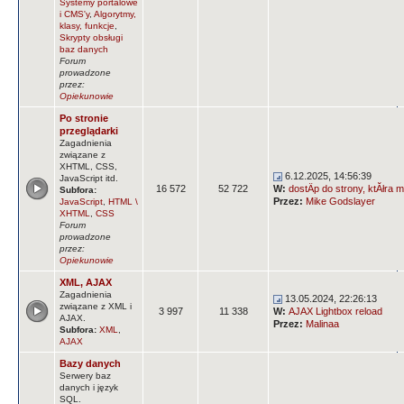
Systemy portalowe
i CMS'y
,
Algorytmy,
klasy, funkcje
,
Skrypty obsługi
baz danych
Forum
prowadzone
przez:
Opiekunowie
Po stronie
przeglądarki
Zagadnienia
związane z
XHTML, CSS,
6.12.2025, 14:56:39
JavaScript itd.
16 572
52 722
W:
dostÄp do strony, ktĂłra m
Subfora:
Przez:
Mike Godslayer
JavaScript
,
HTML \
XHTML
,
CSS
Forum
prowadzone
przez:
Opiekunowie
XML, AJAX
Zagadnienia
13.05.2024, 22:26:13
związane z XML i
3 997
11 338
W:
AJAX Lightbox reload
AJAX.
Przez:
Malinaa
Subfora:
XML
,
AJAX
Bazy danych
Serwery baz
danych i język
SQL.