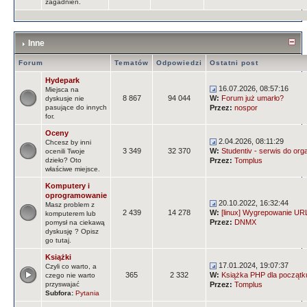
zagadnień.
Inne
Forum
Tematów
Odpowiedzi
Ostatni post
Hydepark
16.07.2026, 08:57:16
Miejsca na
8 867
94 044
W:
Forum już umarło?
dyskusje nie
pasujące do innych
Przez:
nospor
for.
Oceny
2.04.2026, 08:11:29
Chcesz by inni
3 349
32 370
W:
Studentiv - serwis do orga
ocenili Twoje
dzieło? Oto
Przez:
Tomplus
właściwe miejsce.
Komputery i
oprogramowanie
20.10.2022, 16:32:44
Masz problem z
2 439
14 278
W:
[linux] Wygrepowanie URLi
komputerem lub
Przez:
DNMX
pomysł na ciekawą
dyskusję ? Opisz
go tutaj.
Książki
17.01.2024, 19:07:37
Czyli co warto, a
365
2 332
W:
Książka PHP dla początk
czego nie warto
przyswajać
Przez:
Tomplus
Subfora:
Pytania