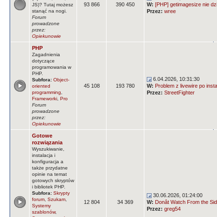
93 866
390 450
W:
[PHP] getimagesize nie dz
JS)? Tutaj możesz
stanąć na nogi.
Przez:
wree
Forum
prowadzone
przez:
Opiekunowie
PHP
Zagadnienia
dotyczące
programowania w
PHP.
6.04.2026, 10:31:30
Subfora:
Object-
45 108
193 780
W:
Problem z livewire po insta
oriented
programming
,
Przez:
StreetFighter
Frameworki
,
Pro
Forum
prowadzone
przez:
Opiekunowie
Gotowe
rozwiązania
Wyszukiwanie,
instalacja i
konfiguracja a
także przydatne
opinie na temat
gotowych skryptów
i bibliotek PHP.
Subfora:
Skrypty
30.06.2026, 01:24:00
forum
,
Szukam
,
12 804
34 369
W:
Donât Watch From the Side
Systemy
Przez:
greg54
szablonów
,