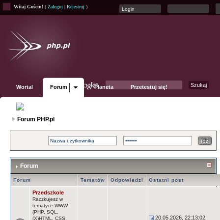
Witaj Gościu!
(
Zaloguj
|
Rejestruj
)
Wortal
Forum
Planeta
Przetestuj się!
Fanpage
Forum PHP.pl
Forum
Forum
Tematów
Odpowiedzi
Ostatni post
Przedszkole
Raczkujesz w
tematyce WWW
(PHP, SQL,
20.05.2026, 22:13:02
(X)HTML, CSS,