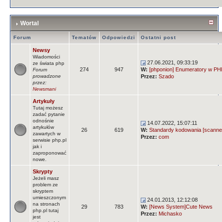
Wortal
Forum
Tematów
Odpowiedzi
Ostatni post
Newsy
Wiadomości
27.06.2021, 09:33:19
ze świata php
274
947
W:
[phponion] Enumeratory w PHP
Forum
prowadzone
Przez:
Szado
przez:
Newsmani
Artykuły
Tutaj możesz
zadać pytanie
odnośnie
14.07.2022, 15:07:11
artykułów
26
619
W:
Standardy kodowania [scanne
zawartych w
Przez:
com
serwisie php.pl
jak i
zaproponować
nowe.
Skrypty
Jeżeli masz
problem ze
skryptem
umieszczonym
24.01.2013, 12:12:08
na stronach
29
783
W:
[News System]Cute News
php.pl tutaj
Przez:
Michasko
jest