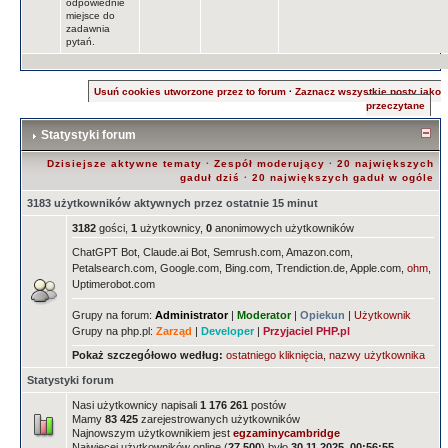
odpowiednie
miejsce do
zadawnia
pytań.
Usuń cookies utworzone przez to forum
·
Zaznacz wszystkie posty jako
przeczytane
Statystyki forum
Dzisiejsze aktywne tematy
·
Zespół moderujący
·
20 największych
gaduł dziś
·
20 największych gaduł w ogóle
3183 użytkowników aktywnych przez ostatnie 15 minut
3182
gości,
1
użytkownicy,
0
anonimowych użytkowników
ChatGPT Bot, Claude.ai Bot, Semrush.com, Amazon.com,
Petalsearch.com, Google.com, Bing.com, Trendiction.de, Apple.com,
ohm
,
Uptimerobot.com
Grupy na forum:
Administrator
|
Moderator
|
Opiekun
|
Użytkownik
Grupy na php.pl:
Zarząd
|
Developer
|
Przyjaciel PHP.pl
Pokaż szczegółowo według:
ostatniego kliknięcia
,
nazwy użytkownika
Statystyki forum
Nasi użytkownicy napisali
1 176 261
postów
Mamy
83 425
zarejestrowanych użytkowników
Najnowszym użytkownikiem jest
egzaminycambridge
Najwięcej użytkowników online (
27 500
) było
30.11.2025, 00:56:55