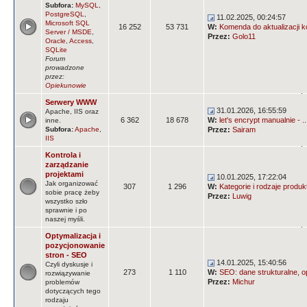
Subfora:
MySQL
,
PostgreSQL
,
11.02.2025, 00:24:57
Microsoft SQL
16 252
53 731
W:
Komenda do aktualizacji k
Server / MSDE
,
Przez:
Golo11
Oracle
,
Access
,
SQLite
Forum
prowadzone
przez:
Opiekunowie
Serwery WWW
31.01.2026, 16:55:59
Apache, IIS oraz
6 362
18 678
W:
let's encrypt manualnie - ..
inne.
Subfora:
Apache
,
Przez:
Sairam
IIS
Kontrola i
zarządzanie
projektami
10.01.2025, 17:22:04
Jak organizować
307
1 296
W:
Kategorie i rodzaje produ
sobie pracę żeby
Przez:
Luwig
wszystko szło
sprawnie i po
naszej myśli.
Optymalizacja i
pozycjonowanie
stron - SEO
14.01.2025, 15:40:56
Czyli dyskusje i
273
1 110
W:
SEO: dane strukturalne, op
rozwiązywanie
Przez:
Michur
problemów
dotyczących tego
rodzaju