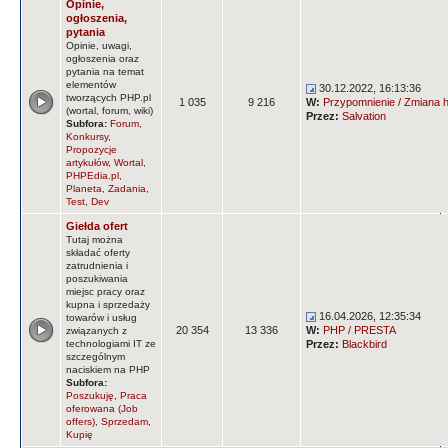
Opinie,
ogłoszenia,
pytania
Opinie, uwagi,
ogłoszenia oraz
pytania na temat
elementów
30.12.2022, 16:13:36
tworzących PHP.pl
1 035
9 216
W:
Przypomnienie / Zmiana ha
(wortal, forum, wiki)
Przez:
Salvation
Subfora:
Forum
,
Konkursy
,
Propozycje
artykułów
,
Wortal
,
PHPEdia.pl
,
Planeta
,
Zadania
,
Test
,
Dev
Giełda ofert
Tutaj można
składać oferty
zatrudnienia i
poszukiwania
miejsc pracy oraz
kupna i sprzedaży
16.04.2026, 12:35:34
towarów i usług
20 354
13 336
W:
PHP / PRESTA
związanych z
technologiami IT ze
Przez:
Blackbird
szczególnym
naciskiem na PHP
Subfora:
Poszukuję
,
Praca
oferowana (Job
offers)
,
Sprzedam
,
Kupię