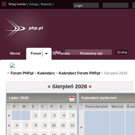
Witaj Gościu!
(
Zaloguj
|
Rejestruj
)
Wortal
Forum
Planeta
Przetestuj się!
Fanpage
Forum PHP.pl
>
Kalendarz
>
Kalendarz Forum PHP.pl
> Sierpień 2026
«
Sierpień 2026
»
Lipiec 2026
Kalendarz wydarzeń
P
W
Ś
C
P
S
N
Poniedziałek
Wtorek
Śro
»
1
2
3
4
5
»
6
7
8
9
10
11
12
»