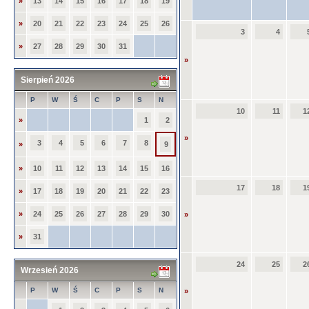
»
13
14
15
16
17
18
19
»
20
21
22
23
24
25
26
3
4
»
27
28
29
30
31
»
Sierpień 2026
P
W
Ś
C
P
S
N
10
11
1
»
1
2
»
3
4
5
6
7
8
»
9
»
10
11
12
13
14
15
16
17
18
1
»
17
18
19
20
21
22
23
»
24
25
26
27
28
29
30
»
»
31
24
25
2
Wrzesień 2026
P
W
Ś
C
P
S
N
»