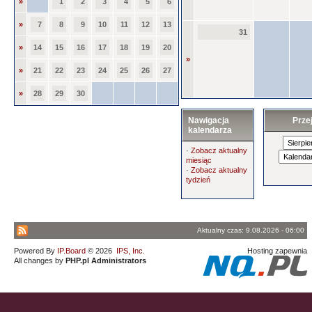
»
1
2
3
4
5
6
»
7
8
9
10
11
12
13
31
»
14
15
16
17
18
19
20
»
»
21
22
23
24
25
26
27
»
28
29
30
Nawigacja
Prze
kalendarza
·
Zobacz aktualny
miesiąc
·
Zobacz aktualny
tydzień
Aktualny czas: 9.08.2026 - 06:00
Powered By
IP.Board
© 2026
IPS, Inc
.
Hosting zapewnia
All changes by
PHP.pl Administrators