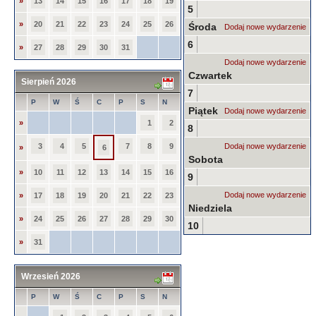
»
13
14
15
16
17
18
19
5
»
20
21
22
23
24
25
26
Środa
Dodaj nowe wydarzenie
6
»
27
28
29
30
31
Dodaj nowe wydarzenie
Czwartek
Sierpień 2026
7
P
W
Ś
C
P
S
N
Piątek
Dodaj nowe wydarzenie
»
1
2
8
3
4
5
7
8
9
Dodaj nowe wydarzenie
»
6
Sobota
»
10
11
12
13
14
15
16
9
Dodaj nowe wydarzenie
»
17
18
19
20
21
22
23
Niedziela
»
24
25
26
27
28
29
30
10
»
31
Wrzesień 2026
P
W
Ś
C
P
S
N