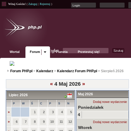
Witaj Gościu!
(
Zaloguj
|
Rejestruj
)
Wortal
Forum
Planeta
Przetestuj się!
Fanpage
Forum PHP.pl
>
Kalendarz
>
Kalendarz Forum PHP.pl
> Sierpień 2026
«
4 Maj 2026
»
Maj 2026
Lipiec 2026
Dodaj nowe wydarzenie
P
W
Ś
C
P
S
N
Poniedziałek
»
1
2
3
4
5
4
»
6
7
8
9
10
11
12
Dodaj nowe wydarzenie
Wtorek