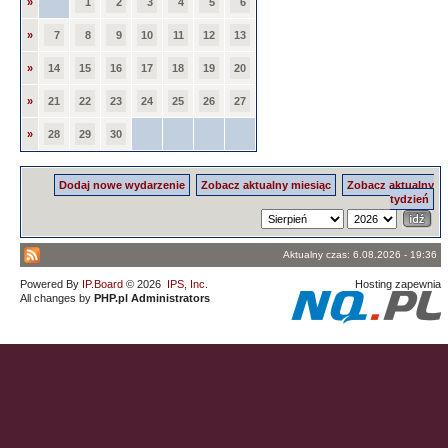
»
1
2
3
4
5
6
»
7
8
9
10
11
12
13
»
14
15
16
17
18
19
20
»
21
22
23
24
25
26
27
»
28
29
30
Dodaj nowe wydarzenie
Zobacz aktualny miesiąc
Zobacz aktualny
tydzień
Aktualny czas: 6.08.2026 - 19:36
Powered By
IP.Board
© 2026
IPS, Inc
.
Hosting zapewnia
All changes by
PHP.pl Administrators