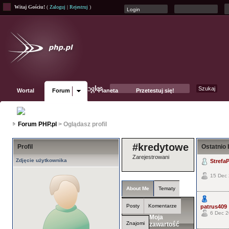
Witaj Gościu!
(
Zaloguj
|
Rejestruj
)
Wortal
Forum
Planeta
Przetestuj się!
Fanpage
Forum PHP.pl
> Oglądasz profil
#kredytowe
Profil
Ostatnio 
Zarejestrowani
Zdjęcie użytkownika
StrefaP
15 Dec 
About Me
Tematy
Posty
Komentarze
patrus409
6 Dec 2
Moja
Znajomi
zawartość