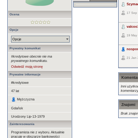
Szyma
17 Sep 
Ocena
valcoo
Opcje
19 May 
Opcje
Prywatny komunikat
nospo
#kredytowe obecnie nie ma
21 Jan 
prywatnego komunikatu.
Odwiedź moją stronę
Prywatne informacje
Komenta
#kredytowe
Inni użytko
komentarzy
47
lat
Mężczyzna
Znajomi
Gdańsk
Brak znajo
Urodzony
Lip-13-1979
Zainteresowania
Programista nie z wyboru. Aktualnie
pracuję w obszarze bankowości