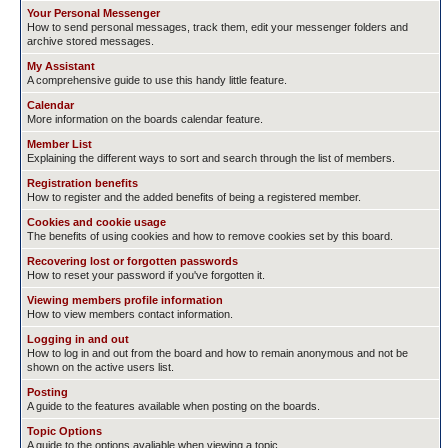
Your Personal Messenger
How to send personal messages, track them, edit your messenger folders and
archive stored messages.
My Assistant
A comprehensive guide to use this handy little feature.
Calendar
More information on the boards calendar feature.
Member List
Explaining the different ways to sort and search through the list of members.
Registration benefits
How to register and the added benefits of being a registered member.
Cookies and cookie usage
The benefits of using cookies and how to remove cookies set by this board.
Recovering lost or forgotten passwords
How to reset your password if you've forgotten it.
Viewing members profile information
How to view members contact information.
Logging in and out
How to log in and out from the board and how to remain anonymous and not be
shown on the active users list.
Posting
A guide to the features available when posting on the boards.
Topic Options
A guide to the options avaliable when viewing a topic.