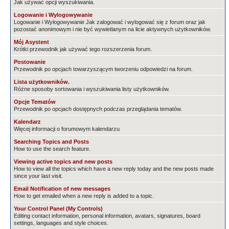
Jak używać opcji wyszukiwania.
Logowanie i Wylogowywanie
Logowanie i Wylogowywanie Jak zalogować i wylogować się z forum oraz jak
pozostać anonimowym i nie być wywietlanym na licie aktywnych użytkowników.
Mój Asystent
Krótki przewodnik jak używać tego rozszerzenia forum.
Postowanie
Przewodnik po opcjach towarzyszącym tworzeniu odpowiedzi na forum.
Lista użytkowników.
Różne sposoby sortowania i wyszukiwania listy użytkowników.
Opcje Tematów
Przewodnik po opcjach dostępnych podczas przeglądania tematów.
Kalendarz
Więcej informacji o forumowym kalendarzu
Searching Topics and Posts
How to use the search feature.
Viewing active topics and new posts
How to view all the topics which have a new reply today and the new posts made
since your last visit.
Email Notification of new messages
How to get emailed when a new reply is added to a topic.
Your Control Panel (My Controls)
Editing contact information, personal information, avatars, signatures, board
settings, languages and style choices.