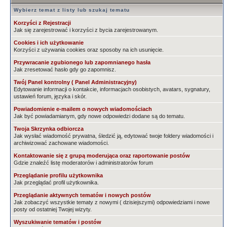
Wybierz temat z listy lub szukaj tematu
Korzyści z Rejestracji
Jak się zarejestrować i korzyści z bycia zarejestrowanym.
Cookies i ich użytkowanie
Korzyści z używania cookies oraz sposoby na ich usunięcie.
Przywracanie zgubionego lub zapomnianego hasła
Jak zresetować hasło gdy go zapomnisz.
Twój Panel kontrolny ( Panel Administracyjny)
Edytowanie informacji o kontakcie, informacjach osobistych, avatars, sygnatury,
ustawień forum, języka i skór.
Powiadomienie e-mailem o nowych wiadomościach
Jak być powiadamianym, gdy nowe odpowiedzi dodane są do tematu.
Twoja Skrzynka odbiorcza
Jak wysłać wiadomość prywatna, śledzić ją, edytować twoje foldery wiadomości i
archiwizować zachowane wiadomości.
Kontaktowanie się z grupą moderująca oraz raportowanie postów
Gdzie znaleźć listę moderatorów i administratorów forum
Przeglądanie profilu użytkownika
Jak przeglądać profil użytkownika.
Przeglądanie aktywnych tematów i nowych postów
Jak zobaczyć wszystkie tematy z nowymi ( dzisiejszymi) odpowiedziami i nowe
posty od ostatniej Twojej wizyty.
Wyszukiwanie tematów i postów