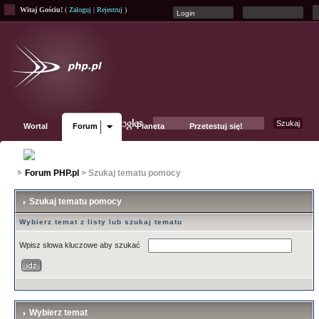
Witaj Gościu!
(
Zaloguj
|
Rejestruj
)
Wortal
Forum
Planeta
Przetestuj się!
Fanpage
Forum PHP.pl
> Szukaj tematu pomocy
Szukaj tematu pomocy
Wybierz temat z listy lub szukaj tematu
Wpisz słowa kluczowe aby szukać
Wybierz temat