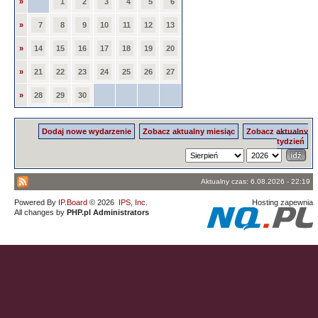
»
1
2
3
4
5
6
»
7
8
9
10
11
12
13
»
14
15
16
17
18
19
20
»
21
22
23
24
25
26
27
»
28
29
30
Dodaj nowe wydarzenie
Zobacz aktualny miesiąc
Zobacz aktualny
tydzień
Aktualny czas: 6.08.2026 - 22:19
Powered By
IP.Board
© 2026
IPS, Inc
.
Hosting zapewnia
All changes by
PHP.pl Administrators