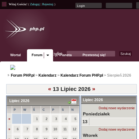
Witaj Gościu!
(
Zaloguj
|
Rejestruj
)
Wortal
Forum
Planeta
Przetestuj się!
Fanpage
Forum PHP.pl
>
Kalendarz
>
Kalendarz Forum PHP.pl
> Sierpień 2026
«
13 Lipiec 2026
»
Lipiec 2026
Lipiec 2026
Dodaj nowe wydarzenie
P
W
Ś
C
P
S
N
Poniedziałek
»
1
2
3
4
5
13
»
6
7
8
9
10
11
12
Dodaj nowe wydarzenie
Wtorek