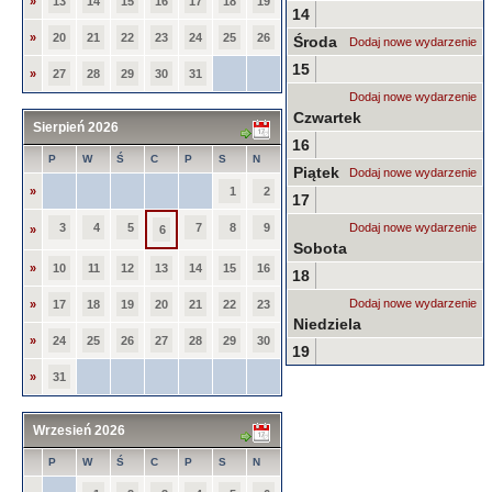
»
13
14
15
16
17
18
19
14
»
20
21
22
23
24
25
26
Środa
Dodaj nowe wydarzenie
15
»
27
28
29
30
31
Dodaj nowe wydarzenie
Czwartek
Sierpień 2026
16
P
W
Ś
C
P
S
N
Piątek
Dodaj nowe wydarzenie
»
1
2
17
3
4
5
7
8
9
Dodaj nowe wydarzenie
»
6
Sobota
»
10
11
12
13
14
15
16
18
Dodaj nowe wydarzenie
»
17
18
19
20
21
22
23
Niedziela
»
24
25
26
27
28
29
30
19
»
31
Wrzesień 2026
P
W
Ś
C
P
S
N