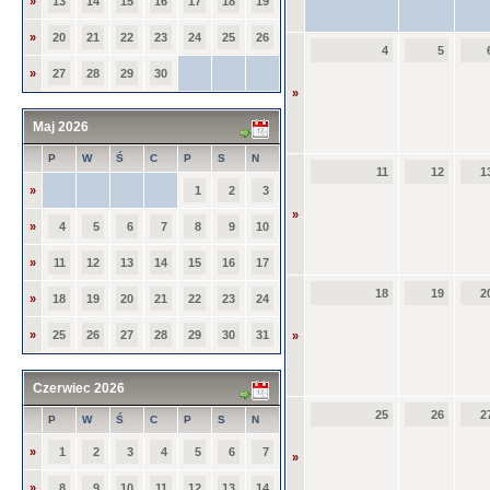
»
13
14
15
16
17
18
19
»
20
21
22
23
24
25
26
4
5
»
27
28
29
30
»
Maj 2026
P
W
Ś
C
P
S
N
11
12
1
»
1
2
3
»
»
4
5
6
7
8
9
10
»
11
12
13
14
15
16
17
18
19
2
»
18
19
20
21
22
23
24
»
25
26
27
28
29
30
31
»
Czerwiec 2026
25
26
2
P
W
Ś
C
P
S
N
»
1
2
3
4
5
6
7
»
»
8
9
10
11
12
13
14