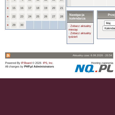
»
15
16
17
18
19
20
21
Nawigacja
Prze
»
22
23
24
25
26
27
28
kalendarza
»
29
30
·
Zobacz aktualny
miesiąc
·
Zobacz aktualny
tydzień
Aktualny czas: 6.08.2026 - 20:54
Powered By
IP.Board
© 2026
IPS, Inc
.
Hosting zapewnia
All changes by
PHP.pl Administrators