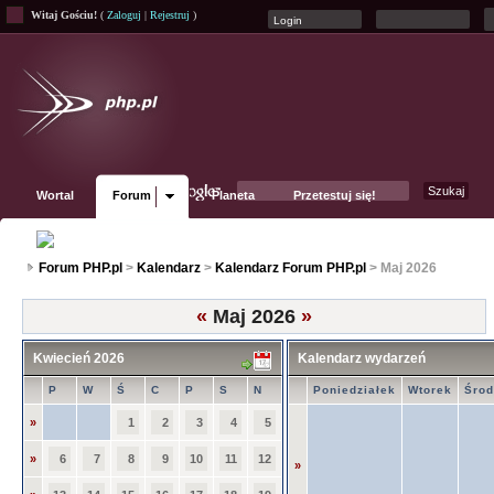
Witaj Gościu!
(
Zaloguj
|
Rejestruj
)
Wortal
Forum
Planeta
Przetestuj się!
Fanpage
Forum PHP.pl
>
Kalendarz
>
Kalendarz Forum PHP.pl
> Maj 2026
«
Maj 2026
»
Kwiecień 2026
Kalendarz wydarzeń
P
W
Ś
C
P
S
N
Poniedziałek
Wtorek
Śro
»
1
2
3
4
5
»
6
7
8
9
10
11
12
»