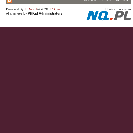
Aktualny czas: 9.08.2026 - 01:53
Powered By
IP.Board
© 2026
IPS, Inc
.
Hosting zapewnia
All changes by
PHP.pl Administrators