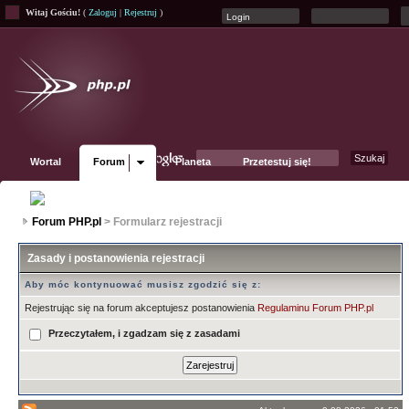
Witaj Gościu!
(
Zaloguj
|
Rejestruj
)
Wortal
Forum
Planeta
Przetestuj się!
Fanpage
Forum PHP.pl
> Formularz rejestracji
Zasady i postanowienia rejestracji
Aby móc kontynuować musisz zgodzić się z:
Rejestrując się na forum akceptujesz postanowienia
Regulaminu Forum PHP.pl
Przeczytałem, i zgadzam się z zasadami