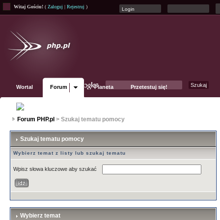
Witaj Gościu!
(
Zaloguj
|
Rejestruj
)
Wortal
Forum
Planeta
Przetestuj się!
Fanpage
Forum PHP.pl
> Szukaj tematu pomocy
Szukaj tematu pomocy
Wybierz temat z listy lub szukaj tematu
Wpisz słowa kluczowe aby szukać
Wybierz temat