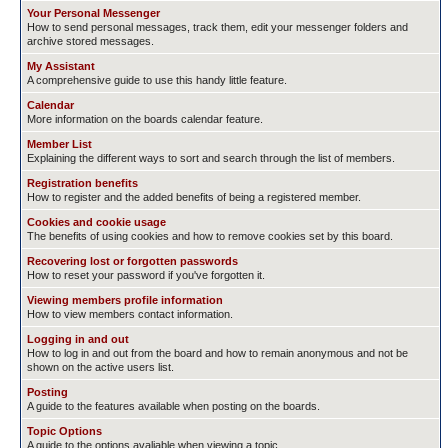
Your Personal Messenger
How to send personal messages, track them, edit your messenger folders and
archive stored messages.
My Assistant
A comprehensive guide to use this handy little feature.
Calendar
More information on the boards calendar feature.
Member List
Explaining the different ways to sort and search through the list of members.
Registration benefits
How to register and the added benefits of being a registered member.
Cookies and cookie usage
The benefits of using cookies and how to remove cookies set by this board.
Recovering lost or forgotten passwords
How to reset your password if you've forgotten it.
Viewing members profile information
How to view members contact information.
Logging in and out
How to log in and out from the board and how to remain anonymous and not be
shown on the active users list.
Posting
A guide to the features available when posting on the boards.
Topic Options
A guide to the options avaliable when viewing a topic.