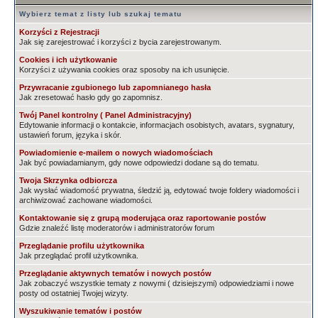
Wybierz temat z listy lub szukaj tematu
Korzyści z Rejestracji
Jak się zarejestrować i korzyści z bycia zarejestrowanym.
Cookies i ich użytkowanie
Korzyści z używania cookies oraz sposoby na ich usunięcie.
Przywracanie zgubionego lub zapomnianego hasła
Jak zresetować hasło gdy go zapomnisz.
Twój Panel kontrolny ( Panel Administracyjny)
Edytowanie informacji o kontakcie, informacjach osobistych, avatars, sygnatury,
ustawień forum, języka i skór.
Powiadomienie e-mailem o nowych wiadomościach
Jak być powiadamianym, gdy nowe odpowiedzi dodane są do tematu.
Twoja Skrzynka odbiorcza
Jak wysłać wiadomość prywatna, śledzić ją, edytować twoje foldery wiadomości i
archiwizować zachowane wiadomości.
Kontaktowanie się z grupą moderująca oraz raportowanie postów
Gdzie znaleźć listę moderatorów i administratorów forum
Przeglądanie profilu użytkownika
Jak przeglądać profil użytkownika.
Przeglądanie aktywnych tematów i nowych postów
Jak zobaczyć wszystkie tematy z nowymi ( dzisiejszymi) odpowiedziami i nowe
posty od ostatniej Twojej wizyty.
Wyszukiwanie tematów i postów