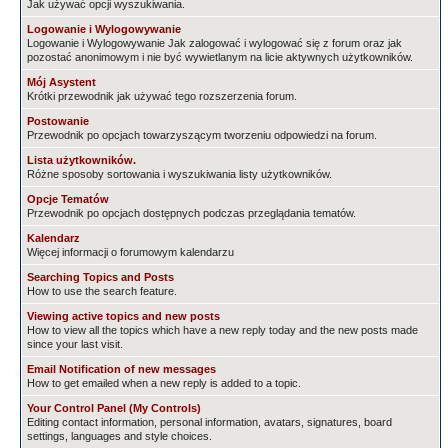
Jak używać opcji wyszukiwania.
Logowanie i Wylogowywanie
Logowanie i Wylogowywanie Jak zalogować i wylogować się z forum oraz jak
pozostać anonimowym i nie być wywietlanym na licie aktywnych użytkowników.
Mój Asystent
Krótki przewodnik jak używać tego rozszerzenia forum.
Postowanie
Przewodnik po opcjach towarzyszącym tworzeniu odpowiedzi na forum.
Lista użytkowników.
Różne sposoby sortowania i wyszukiwania listy użytkowników.
Opcje Tematów
Przewodnik po opcjach dostępnych podczas przeglądania tematów.
Kalendarz
Więcej informacji o forumowym kalendarzu
Searching Topics and Posts
How to use the search feature.
Viewing active topics and new posts
How to view all the topics which have a new reply today and the new posts made
since your last visit.
Email Notification of new messages
How to get emailed when a new reply is added to a topic.
Your Control Panel (My Controls)
Editing contact information, personal information, avatars, signatures, board
settings, languages and style choices.