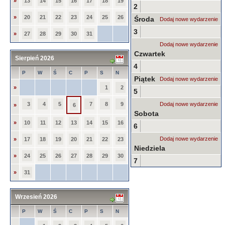
»
13
14
15
16
17
18
19
2
»
20
21
22
23
24
25
26
Środa
Dodaj nowe wydarzenie
3
»
27
28
29
30
31
Dodaj nowe wydarzenie
Czwartek
Sierpień 2026
4
P
W
Ś
C
P
S
N
Piątek
Dodaj nowe wydarzenie
»
1
2
5
3
4
5
7
8
9
Dodaj nowe wydarzenie
»
6
Sobota
»
10
11
12
13
14
15
16
6
Dodaj nowe wydarzenie
»
17
18
19
20
21
22
23
Niedziela
»
24
25
26
27
28
29
30
7
»
31
Wrzesień 2026
P
W
Ś
C
P
S
N