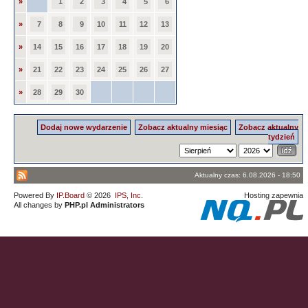
»
1
2
3
4
5
6
»
7
8
9
10
11
12
13
»
14
15
16
17
18
19
20
»
21
22
23
24
25
26
27
»
28
29
30
Dodaj nowe wydarzenie
Zobacz aktualny miesiąc
Zobacz aktualny
tydzień
Aktualny czas: 6.08.2026 - 18:50
Powered By
IP.Board
© 2026
IPS, Inc
.
Hosting zapewnia
All changes by
PHP.pl Administrators