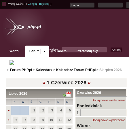
Witaj Gościu!
(
Zaloguj
|
Rejestruj
)
Wortal
Forum
Planeta
Przetestuj się!
Fanpage
Forum PHP.pl
>
Kalendarz
>
Kalendarz Forum PHP.pl
> Sierpień 2026
«
1 Czerwiec 2026
»
Czerwiec 2026
Lipiec 2026
Dodaj nowe wydarzenie
P
W
Ś
C
P
S
N
Poniedziałek
»
1
2
3
4
5
1
»
6
7
8
9
10
11
12
Dodaj nowe wydarzenie
Wtorek