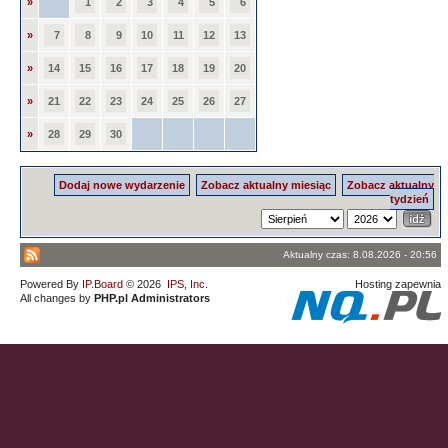
»
1
2
3
4
5
6
»
7
8
9
10
11
12
13
»
14
15
16
17
18
19
20
»
21
22
23
24
25
26
27
»
28
29
30
Dodaj nowe wydarzenie
Zobacz aktualny miesiąc
Zobacz aktualny
tydzień
Aktualny czas: 8.08.2026 - 20:56
Powered By
IP.Board
© 2026
IPS, Inc
.
Hosting zapewnia
All changes by
PHP.pl Administrators