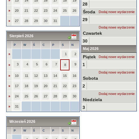
»
13
14
15
16
17
18
19
28
»
20
21
22
23
24
25
26
Środa
Dodaj nowe wydarzenie
29
»
27
28
29
30
31
Dodaj nowe wydarzenie
Czwartek
Sierpień 2026
30
P
W
Ś
C
P
S
N
Maj 2026
»
1
2
Piątek
Dodaj nowe wydarzenie
1
3
4
5
6
7
9
»
8
Dodaj nowe wydarzenie
»
10
11
12
13
14
15
16
Sobota
2
»
17
18
19
20
21
22
23
Dodaj nowe wydarzenie
»
24
25
26
27
28
29
30
Niedziela
»
31
3
Wrzesień 2026
P
W
Ś
C
P
S
N