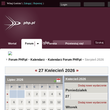
Witaj Gościu!
(
Zaloguj
|
Rejestruj
)
Wortal
Forum
Planeta
Przetestuj się!
Fanpage
Forum PHP.pl
>
Kalendarz
>
Kalendarz Forum PHP.pl
> Sierpień 2026
«
27 Kwiecień 2026
»
Kwiecień 2026
Lipiec 2026
Dodaj nowe wydarzenie
P
W
Ś
C
P
S
N
Poniedziałek
»
1
2
3
4
5
27
»
6
7
8
9
10
11
12
Dodaj nowe wydarzenie
Wtorek