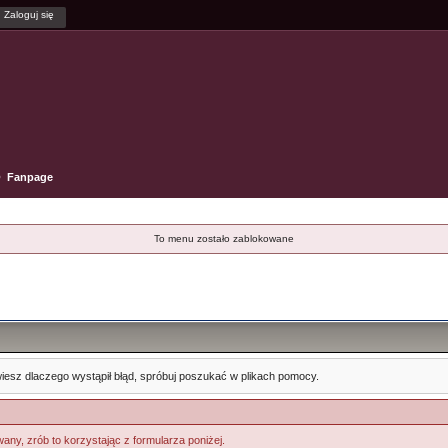
Fanpage
To menu zostało zablokowane
e wiesz dlaczego wystąpił błąd, spróbuj poszukać w plikach pomocy.
any, zrób to korzystając z formularza poniżej.