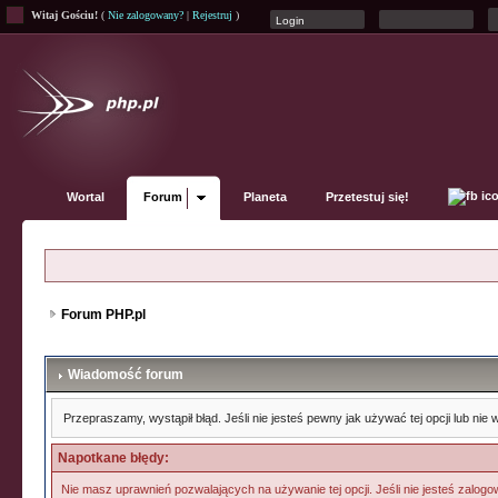
Witaj Gościu!
(
Nie zalogowany?
|
Rejestruj
)
Wortal
Forum
Planeta
Przetestuj się!
Forum PHP.pl
Wiadomość forum
Przepraszamy, wystąpił błąd. Jeśli nie jesteś pewny jak używać tej opcji lub ni
Napotkane błędy:
Nie masz uprawnień pozwalających na używanie tej opcji. Jeśli nie jesteś zalogow