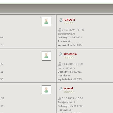
!GhOsT!
24.03.2004 - 17:31
Zarejestrowani
003
Dołączył:
9.03.2004
Postów:
0
578
Wyświetleń:
58 015
##netonia
3:53
5.04.2011 - 01:29
Zarejestrowani
011
Dołączył:
5.04.2011
Postów:
0
350
Wyświetleń:
41 725
#camel
3:31
5.10.2005 - 10:04
Zarejestrowani
2011
Dołączył:
25.11.2003
Postów:
15