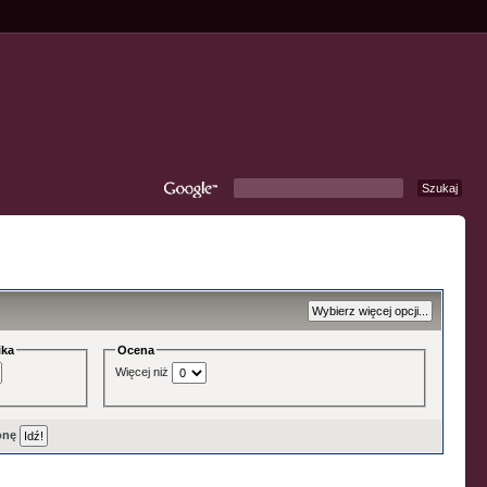
ika
Ocena
Więcej niż
onę