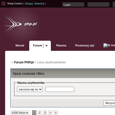
Witaj Gościu!
(
Zaloguj
|
Rejestruj
)
Wortal
Forum
Planeta
Przetestuj się!
Forum PHP.pl
> Lista użytkowników
Opcje szukania i filtru
Nazwa użytkownika
4158 Stron
1
2
3
>
»