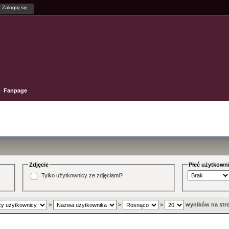
Fanpage
Zdjęcie
Płeć użytkown
Tylko użytkownicy ze zdjęciami?
>
>
>
wyników na str