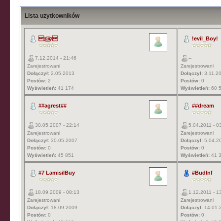
Lista użytkowników
௵
!evil_Boy!
7.12.2014 - 21:46
--
Zarejestrowani
Zarejestrowani
Dołączył:
2.05.2013
Dołączył:
3.11.2
Postów:
2
Postów:
0
Wyświetleń:
41 174
Wyświetleń:
60 
##agrest##
##dream
30.05.2007 - 22:14
5.04.2011 - 0
Zarejestrowani
Zarejestrowani
Dołączył:
30.05.2007
Dołączył:
5.04.2
Postów:
0
Postów:
0
Wyświetleń:
45 851
Wyświetleń:
41 
#7 LamisilBuy
#BudInf
18.09.2009 - 08:13
1.12.2011 - 1
Zarejestrowani
Zarejestrowani
Dołączył:
18.09.2009
Dołączył:
14.01.
Postów:
0
Postów:
0