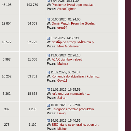
6.04.2026, 10:31:30
45 108
193 780
W:
Problem z livewire po instalac...
Przez:
StreetFighter
30.06.2026, 01:24:00
12 804
34 369
W:
Donât Watch From the Sidelin...
Przez:
greg54
6.12.2025, 14:56:39
16 572
52 722
W:
dostÄp do strony, ktĂłra ma p...
Przez:
Mike Godslayer
13.05.2024, 22:26:13
3 997
11 338
W:
AJAX Lightbox reload
Przez:
Malinaa
11.02.2025, 00:24:57
16 252
53 731
W:
Komenda do aktualizacji kolumn...
Przez:
Golo11
31.01.2026, 16:55:59
6 362
18 678
W:
let's encrypt manualnie - ...
Przez:
Sairam
10.01.2025, 17:22:04
307
1 296
W:
Kategorie i rodzaje produktów
Przez:
Luwig
14.01.2025, 15:40:56
273
1 110
W:
SEO: dane strukturalne, open g...
Przez:
Michur