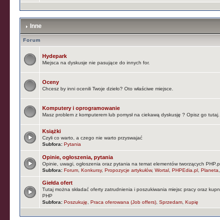
Inne
Forum
Hydepark
Miejsca na dyskusje nie pasujące do innych for.
Oceny
Chcesz by inni ocenili Twoje dzieło? Oto właściwe miejsce.
Komputery i oprogramowanie
Masz problem z komputerem lub pomysł na ciekawą dyskusję ? Opisz go tutaj.
Książki
Czyli co warto, a czego nie warto przyswajać
Subfora:
Pytania
Opinie, ogłoszenia, pytania
Opinie, uwagi, ogłoszenia oraz pytania na temat elementów tworzących PHP.pl (
Subfora:
Forum
,
Konkursy
,
Propozycje artykułów
,
Wortal
,
PHPEdia.pl
,
Planeta
Giełda ofert
Tutaj można składać oferty zatrudnienia i poszukiwania miejsc pracy oraz kup
PHP
Subfora:
Poszukuję
,
Praca oferowana (Job offers)
,
Sprzedam
,
Kupię