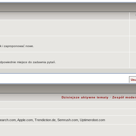
jak i zaproponować nowe.
 odpowiednie miejsce do zadawnia pytań.
Usu
Dzisiejsze aktywne tematy
·
Zespół mode
search.com, Apple.com, Trendiction.de, Semrush.com, Uptimerobot.com