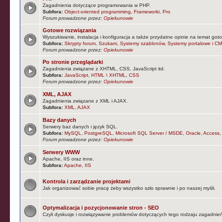
Zagadnienia dotyczące programowania w PHP.
Subfora:
Object-oriented programming
,
Frameworki
,
Pro
Forum prowadzone przez:
Opiekunowie
Gotowe rozwiązania
Wyszukiwanie, instalacja i konfiguracja a także przydatne opinie na temat goto
Subfora:
Skrypty forum
,
Szukam
,
Systemy szablonów
,
Systemy portalowe i CM
Forum prowadzone przez:
Opiekunowie
Po stronie przeglądarki
Zagadnienia związane z XHTML, CSS, JavaScript itd.
Subfora:
JavaScript
,
HTML \ XHTML
,
CSS
Forum prowadzone przez:
Opiekunowie
XML, AJAX
Zagadnienia związane z XML i AJAX.
Subfora:
XML
,
AJAX
Bazy danych
Serwery baz danych i język SQL.
Subfora:
MySQL
,
PostgreSQL
,
Microsoft SQL Server / MSDE
,
Oracle
,
Access
Forum prowadzone przez:
Opiekunowie
Serwery WWW
Apache, IIS oraz inne.
Subfora:
Apache
,
IIS
Kontrola i zarządzanie projektami
Jak organizować sobie pracę żeby wszystko szło sprawnie i po naszej myśli.
Optymalizacja i pozycjonowanie stron - SEO
Czyli dyskusje i rozwiązywanie problemów dotyczących tego rodzaju zagadnie