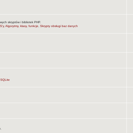
wych skryptów i bibliotek PHP.
S'y
,
Algorytmy, klasy, funkcje
,
Skrypty obsługi baz danych
,
SQLite
ń.