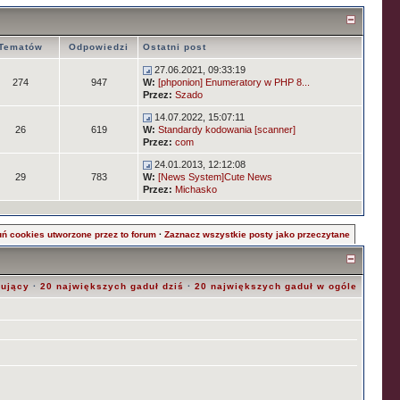
Tematów
Odpowiedzi
Ostatni post
27.06.2021, 09:33:19
274
947
W:
[phponion] Enumeratory w PHP 8...
Przez:
Szado
14.07.2022, 15:07:11
26
619
W:
Standardy kodowania [scanner]
Przez:
com
24.01.2013, 12:12:08
29
783
W:
[News System]Cute News
Przez:
Michasko
ń cookies utworzone przez to forum
·
Zaznacz wszystkie posty jako przeczytane
rujący
·
20 największych gaduł dziś
·
20 największych gaduł w ogóle