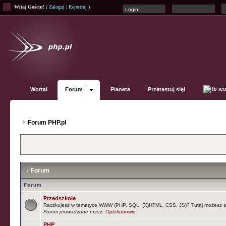
Witaj Gościu!
(
Zaloguj
|
Rejestruj
)
Wortal
Forum
Planeta
Przetestuj się!
Forum PHP.pl
Forum
Forum
Przedszkole
Raczkujesz w tematyce WWW (PHP, SQL, (X)HTML, CSS, JS)? Tutaj możesz s
Forum prowadzone przez:
Opiekunowie
PHP