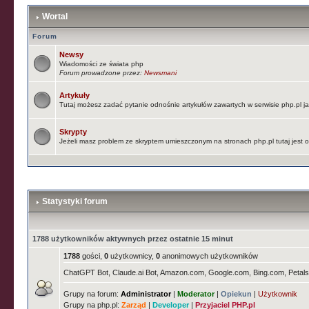
Wortal
Forum
Newsy
Wiadomości ze świata php
Forum prowadzone przez:
Newsmani
Artykuły
Tutaj możesz zadać pytanie odnośnie artykułów zawartych w serwisie php.pl 
Skrypty
Jeżeli masz problem ze skryptem umieszczonym na stronach php.pl tutaj jest
Statystyki forum
1788 użytkowników aktywnych przez ostatnie 15 minut
1788
gości,
0
użytkownicy,
0
anonimowych użytkowników
ChatGPT Bot, Claude.ai Bot, Amazon.com, Google.com, Bing.com, Petal
Grupy na forum:
Administrator
|
Moderator
|
Opiekun
|
Użytkownik
Grupy na php.pl:
Zarząd
|
Developer
|
Przyjaciel PHP.pl