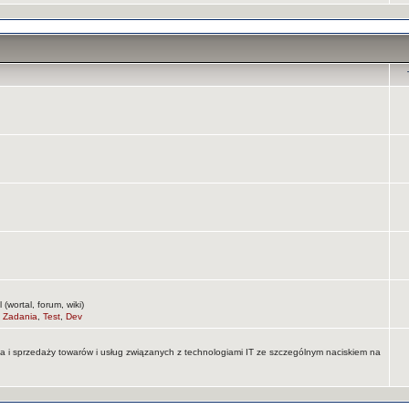
wortal, forum, wiki)
,
Zadania
,
Test
,
Dev
na i sprzedaży towarów i usług związanych z technologiami IT ze szczególnym naciskiem na