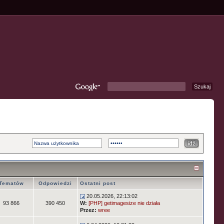
Tematów
Odpowiedzi
Ostatni post
20.05.2026, 22:13:02
93 866
390 450
W:
[PHP] getimagesize nie działa
Przez:
wree