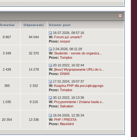
Tematów
Odpowiedzi
Ostatni post
16.07.2026, 08:57:16
8 867
94 044
W:
Forum już umarło?
Przez:
nospor
2.04.2026, 08:11:29
3 349
32 370
W:
Studentiv - serwis do organiza...
Przez:
Tomplus
20.10.2022, 16:32:44
2 439
14 278
W:
[linux] Wygrepowanie URLi do o...
Przez:
DNMX
17.01.2024, 19:07:37
365
2 332
W:
Książka PHP dla początkującego
Przez:
Tomplus
30.12.2022, 16:13:36
1 035
9 216
W:
Przypomnienie / Zmiana hasła o...
Przez:
Salvation
16.04.2026, 12:35:34
20 354
13 336
W:
PHP / PRESTA
Przez:
Blackbird