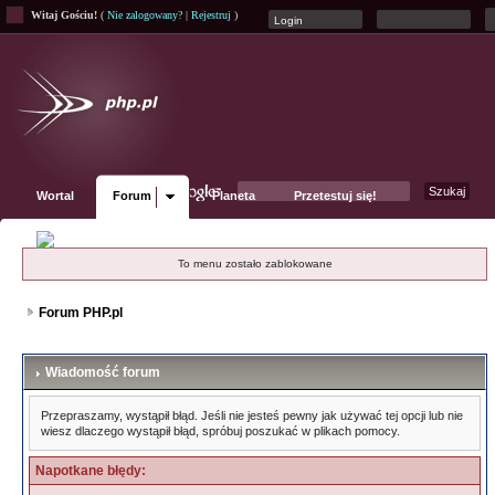
Witaj Gościu!
(
Nie zalogowany?
|
Rejestruj
)
Wortal
Forum
Planeta
Przetestuj się!
Fanpage
To menu zostało zablokowane
Forum PHP.pl
Wiadomość forum
Przepraszamy, wystąpił błąd. Jeśli nie jesteś pewny jak używać tej opcji lub nie
wiesz dlaczego wystąpił błąd, spróbuj poszukać w plikach pomocy.
Napotkane błędy: