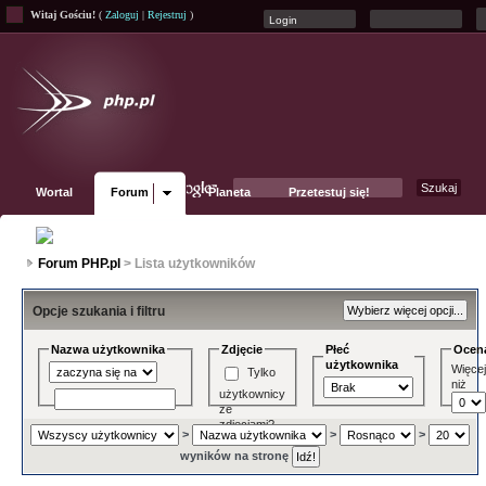
Witaj Gościu!
(
Zaloguj
|
Rejestruj
)
Wortal
Forum
Planeta
Przetestuj się!
Fanpage
Forum PHP.pl
> Lista użytkowników
Opcje szukania i filtru
Nazwa użytkownika
Zdjęcie
Płeć
Ocen
użytkownika
Więce
Tylko
niż
użytkownicy
ze
zdjęciami?
>
>
>
wyników na stronę