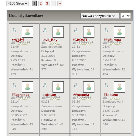
4158 Stron
1
2
3
>
»
Lista użytkowników
௵
!evil_Boy!
!GhOsT!
###Europa
7.12.2014 -
--
24.03.2004 -
5.04.2011 -
21:46
Zarejestrowani
17:31
03:47
Zarejestrowani
Dołączył:
Zarejestrowani
Zarejestrowani
Dołączył:
3.11.2003
Dołączył:
Dołączył:
2.05.2013
Postów:
0
9.03.2004
5.04.2011
Postów:
2
Wyświetleń:
60
Postów:
0
Postów:
0
Wyświetleń:
41
573
Wyświetleń:
57
Wyświetleń:
42
169
991
454
##agrest##
##dream
##netonia
#1doune
30.05.2007 -
5.04.2011 -
5.04.2011 -
--
22:14
03:53
01:29
Zarejestrowani
Zarejestrowani
Zarejestrowani
Zarejestrowani
Dołączył:
Dołączył:
Dołączył:
Dołączył:
28.07.2010
30.05.2007
5.04.2011
5.04.2011
Postów:
0
Postów:
0
Postów:
0
Postów:
0
Wyświetleń:
41
Wyświetleń:
45
Wyświetleń:
41
Wyświetleń:
41
546
845
298
717