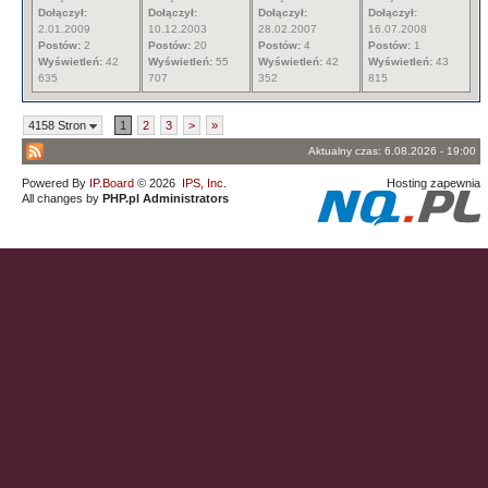
Dołączył:
Dołączył:
Dołączył:
Dołączył:
2.01.2009
10.12.2003
28.02.2007
16.07.2008
Postów:
2
Postów:
20
Postów:
4
Postów:
1
Wyświetleń:
42
Wyświetleń:
55
Wyświetleń:
42
Wyświetleń:
43
635
707
352
815
4158 Stron
1
2
3
>
»
Aktualny czas: 6.08.2026 - 19:00
Powered By
IP.Board
© 2026
IPS, Inc
.
Hosting zapewnia
All changes by
PHP.pl Administrators