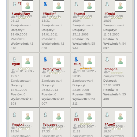
#7
LamisilBuy
#BudInf
#camel
#Druid
18.09.2009 -
1.12.2011 -
5.10.2005 -
2.01.2006 -
08:13
13:31
10:04
18:05
Zarejestrowani
Zarejestrowani
Zarejestrowani
Zarejestrowani
Dołączył:
Dołączył:
Dołączył:
Dołączył:
18.09.2009
14.01.2011
25.11.2003
11.03.2005
Postów:
0
Postów:
0
Postów:
15
Postów:
5
Wyświetleń:
42
Wyświetleń:
42
Wyświetleń:
55
Wyświetleń:
54
310
070
944
897
#gun
#luq
#kredytowe
#magda
26.01.2009 -
11.12.2015 -
31.01.2022 -
--
19:57
01:49
23:35
Zarejestrowani
Zarejestrowani
Zarejestrowani
Zarejestrowani
Dołączył:
Dołączył:
Dołączył:
Dołączył:
27.04.2003
18.01.2009
25.03.2013
22.05.2008
Postów:
0
Postów:
0
Postów:
0
Postów:
589
Wyświetleń:
55
Wyświetleń:
42
Wyświetleń:
46
Wyświetleń:
53
408
198
607
211
$$$
#makx#
#sigsegv
$ApeX
2.01.2009 -
12.04.2005 -
25.09.2007 -
2.09.2008 -
19:54
17:33
11:32
18:06
Zarejestrowani
Zarejestrowani
Zarejestrowani
Zarejestrowani