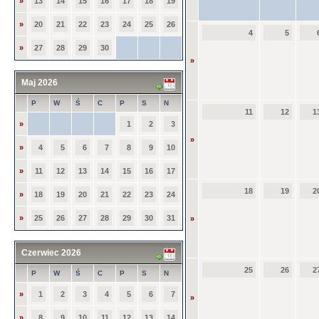
»
13
14
15
16
17
18
19
»
20
21
22
23
24
25
26
4
5
»
27
28
29
30
»
Maj 2026
P
W
Ś
C
P
S
N
11
12
1
»
1
2
3
»
»
4
5
6
7
8
9
10
»
11
12
13
14
15
16
17
18
19
2
»
18
19
20
21
22
23
24
»
25
26
27
28
29
30
31
»
Czerwiec 2026
25
26
2
P
W
Ś
C
P
S
N
»
1
2
3
4
5
6
7
»
»
8
9
10
11
12
13
14