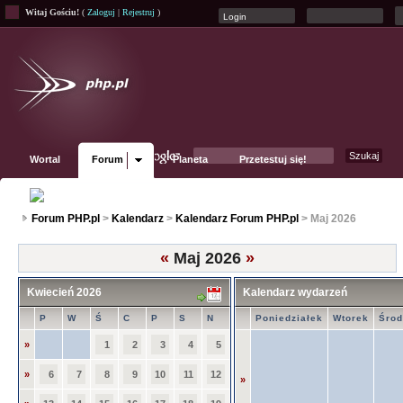
Witaj Gościu!
(
Zaloguj
|
Rejestruj
)
Wortal
Forum
Planeta
Przetestuj się!
Fanpage
Forum PHP.pl
>
Kalendarz
>
Kalendarz Forum PHP.pl
> Maj 2026
«
Maj 2026
»
Kwiecień 2026
Kalendarz wydarzeń
P
W
Ś
C
P
S
N
Poniedziałek
Wtorek
Śro
»
1
2
3
4
5
»
6
7
8
9
10
11
12
»