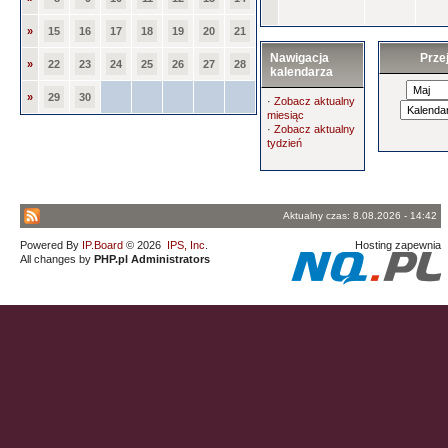
»
15
16
17
18
19
20
21
Nawigacja
Prze
»
22
23
24
25
26
27
28
kalendarza
»
29
30
·
Zobacz aktualny
miesiąc
·
Zobacz aktualny
tydzień
Aktualny czas: 8.08.2026 - 14:42
Powered By
IP.Board
© 2026
IPS, Inc
.
Hosting zapewnia
All changes by
PHP.pl Administrators