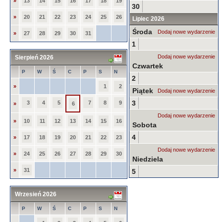
»
13
14
15
16
17
18
19
30
»
20
21
22
23
24
25
26
Lipiec 2026
Środa
Dodaj nowe wydarzenie
»
27
28
29
30
31
1
Dodaj nowe wydarzenie
Sierpień 2026
Czwartek
P
W
Ś
C
P
S
N
2
»
1
2
Piątek
Dodaj nowe wydarzenie
3
3
4
5
7
8
9
»
6
Dodaj nowe wydarzenie
»
10
11
12
13
14
15
16
Sobota
4
»
17
18
19
20
21
22
23
Dodaj nowe wydarzenie
»
24
25
26
27
28
29
30
Niedziela
»
31
5
Wrzesień 2026
P
W
Ś
C
P
S
N