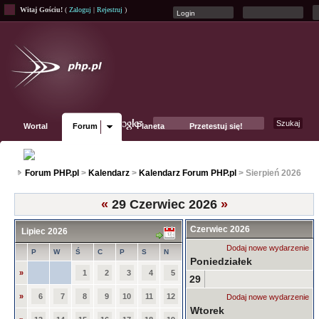
Witaj Gościu!
(
Zaloguj
|
Rejestruj
)
Wortal
Forum
Planeta
Przetestuj się!
Fanpage
Forum PHP.pl
>
Kalendarz
>
Kalendarz Forum PHP.pl
> Sierpień 2026
«
29 Czerwiec 2026
»
Czerwiec 2026
Lipiec 2026
Dodaj nowe wydarzenie
P
W
Ś
C
P
S
N
Poniedziałek
»
1
2
3
4
5
29
»
6
7
8
9
10
11
12
Dodaj nowe wydarzenie
Wtorek