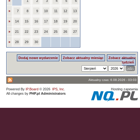
»
1
2
3
4
5
6
»
7
8
9
10
11
12
13
»
14
15
16
17
18
19
20
»
21
22
23
24
25
26
27
»
28
29
30
Dodaj nowe wydarzenie
Zobacz aktualny miesiąc
Zobacz aktualny
tydzień
Aktualny czas: 6.08.2026 - 03:03
Powered By
IP.Board
© 2026
IPS, Inc
.
Hosting zapewnia
All changes by
PHP.pl Administrators