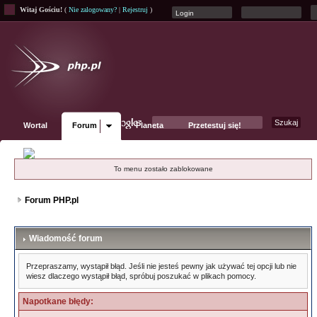
Witaj Gościu!
(
Nie zalogowany?
|
Rejestruj
)
Wortal
Forum
Planeta
Przetestuj się!
Fanpage
To menu zostało zablokowane
Forum PHP.pl
Wiadomość forum
Przepraszamy, wystąpił błąd. Jeśli nie jesteś pewny jak używać tej opcji lub nie
wiesz dlaczego wystąpił błąd, spróbuj poszukać w plikach pomocy.
Napotkane błędy: