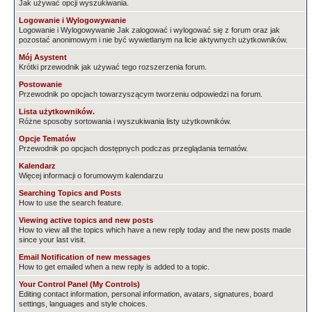
Jak używać opcji wyszukiwania.
Logowanie i Wylogowywanie
Logowanie i Wylogowywanie Jak zalogować i wylogować się z forum oraz jak
pozostać anonimowym i nie być wywietlanym na licie aktywnych użytkowników.
Mój Asystent
Krótki przewodnik jak używać tego rozszerzenia forum.
Postowanie
Przewodnik po opcjach towarzyszącym tworzeniu odpowiedzi na forum.
Lista użytkowników.
Różne sposoby sortowania i wyszukiwania listy użytkowników.
Opcje Tematów
Przewodnik po opcjach dostępnych podczas przeglądania tematów.
Kalendarz
Więcej informacji o forumowym kalendarzu
Searching Topics and Posts
How to use the search feature.
Viewing active topics and new posts
How to view all the topics which have a new reply today and the new posts made
since your last visit.
Email Notification of new messages
How to get emailed when a new reply is added to a topic.
Your Control Panel (My Controls)
Editing contact information, personal information, avatars, signatures, board
settings, languages and style choices.