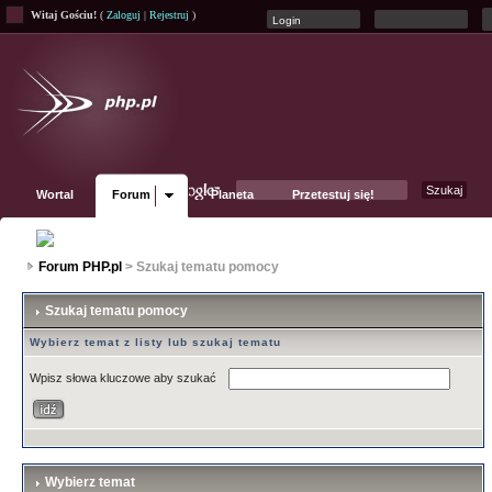
Witaj Gościu!
(
Zaloguj
|
Rejestruj
)
Wortal
Forum
Planeta
Przetestuj się!
Fanpage
Forum PHP.pl
> Szukaj tematu pomocy
Szukaj tematu pomocy
Wybierz temat z listy lub szukaj tematu
Wpisz słowa kluczowe aby szukać
Wybierz temat