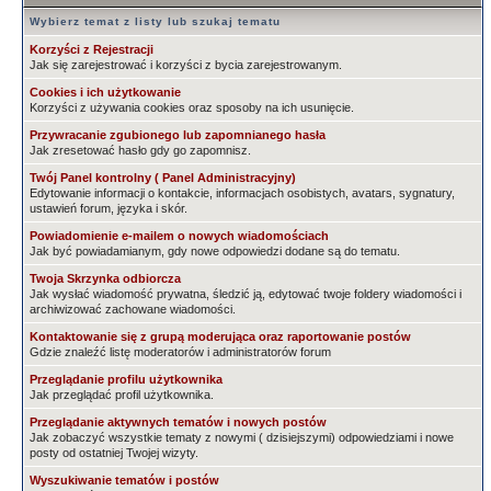
Wybierz temat z listy lub szukaj tematu
Korzyści z Rejestracji
Jak się zarejestrować i korzyści z bycia zarejestrowanym.
Cookies i ich użytkowanie
Korzyści z używania cookies oraz sposoby na ich usunięcie.
Przywracanie zgubionego lub zapomnianego hasła
Jak zresetować hasło gdy go zapomnisz.
Twój Panel kontrolny ( Panel Administracyjny)
Edytowanie informacji o kontakcie, informacjach osobistych, avatars, sygnatury,
ustawień forum, języka i skór.
Powiadomienie e-mailem o nowych wiadomościach
Jak być powiadamianym, gdy nowe odpowiedzi dodane są do tematu.
Twoja Skrzynka odbiorcza
Jak wysłać wiadomość prywatna, śledzić ją, edytować twoje foldery wiadomości i
archiwizować zachowane wiadomości.
Kontaktowanie się z grupą moderująca oraz raportowanie postów
Gdzie znaleźć listę moderatorów i administratorów forum
Przeglądanie profilu użytkownika
Jak przeglądać profil użytkownika.
Przeglądanie aktywnych tematów i nowych postów
Jak zobaczyć wszystkie tematy z nowymi ( dzisiejszymi) odpowiedziami i nowe
posty od ostatniej Twojej wizyty.
Wyszukiwanie tematów i postów