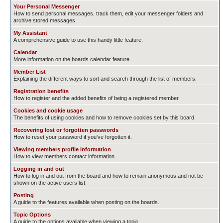
Your Personal Messenger
How to send personal messages, track them, edit your messenger folders and
archive stored messages.
My Assistant
A comprehensive guide to use this handy little feature.
Calendar
More information on the boards calendar feature.
Member List
Explaining the different ways to sort and search through the list of members.
Registration benefits
How to register and the added benefits of being a registered member.
Cookies and cookie usage
The benefits of using cookies and how to remove cookies set by this board.
Recovering lost or forgotten passwords
How to reset your password if you've forgotten it.
Viewing members profile information
How to view members contact information.
Logging in and out
How to log in and out from the board and how to remain anonymous and not be
shown on the active users list.
Posting
A guide to the features available when posting on the boards.
Topic Options
A guide to the options avaliable when viewing a topic.