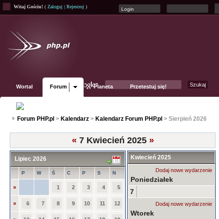
Witaj Gościu!
(
Zaloguj
|
Rejestruj
)
Wortal
Forum
Planeta
Przetestuj się!
Fanpage
Forum PHP.pl
>
Kalendarz
>
Kalendarz Forum PHP.pl
> Sierpień 2026
«
7 Kwiecień 2025
»
Kwiecień 2025
Lipiec 2026
Dodaj nowe wydarzenie
P
W
Ś
C
P
S
N
Poniedziałek
»
1
2
3
4
5
7
»
6
7
8
9
10
11
12
Dodaj nowe wydarzenie
Wtorek