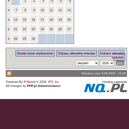
»
1
2
3
4
5
6
»
7
8
9
10
11
12
13
»
14
15
16
17
18
19
20
»
21
22
23
24
25
26
27
»
28
29
30
Dodaj nowe wydarzenie
Zobacz aktualny miesiąc
Zobacz aktualny
tydzień
Aktualny czas: 5.08.2026 - 23:38
Powered By
IP.Board
© 2026
IPS, Inc
.
Hosting zapewnia
All changes by
PHP.pl Administrators