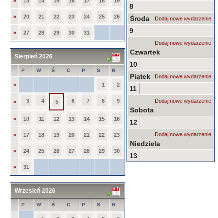
»
13
14
15
16
17
18
19
8
»
20
21
22
23
24
25
26
Środa
Dodaj nowe wydarzenie
9
»
27
28
29
30
31
Dodaj nowe wydarzenie
Czwartek
Sierpień 2026
10
P
W
Ś
C
P
S
N
Piątek
Dodaj nowe wydarzenie
»
1
2
11
3
4
6
7
8
9
Dodaj nowe wydarzenie
»
5
Sobota
»
10
11
12
13
14
15
16
12
Dodaj nowe wydarzenie
»
17
18
19
20
21
22
23
Niedziela
»
24
25
26
27
28
29
30
13
»
31
Wrzesień 2026
P
W
Ś
C
P
S
N