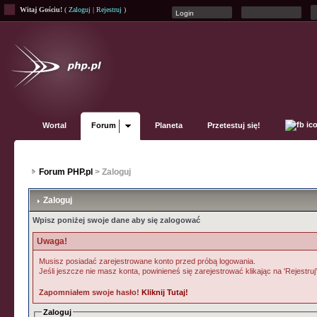
Witaj Gościu!
(
Zaloguj
|
Rejestruj
)
Wortal
Forum
Planeta
Przetestuj się!
Forum PHP.pl
> Zaloguj
Zaloguj
Wpisz poniżej swoje dane aby się zalogować
Uwaga!
Musisz posiadać zarejestrowane konto przed próbą logowania.
Jeśli jeszcze nie masz konta, powinieneś się zarejestrować klikając na 'Rejestruj
Zapomniałem swoje hasło!
Kliknij Tutaj!
Zaloguj