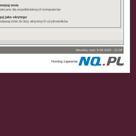
miętaj mnie
olecane dla współdzielonych komputerów
guj jako ukrytego
odawaj mnie do listy aktywnych użytkowników
Aktualny czas: 6.08.2026 - 21:09
Hosting zapewnia