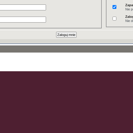
Zapa
Nie p
Zalo
Nie d