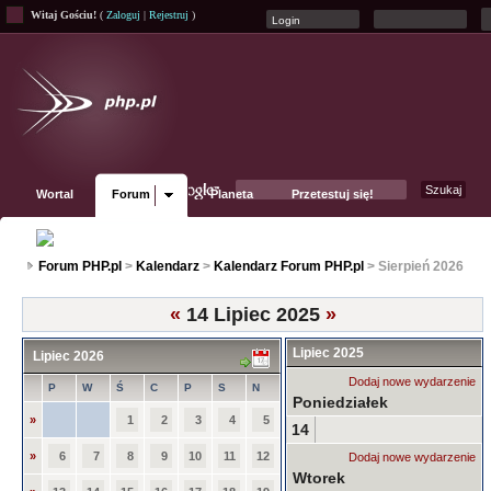
Witaj Gościu!
(
Zaloguj
|
Rejestruj
)
Wortal
Forum
Planeta
Przetestuj się!
Fanpage
Forum PHP.pl
>
Kalendarz
>
Kalendarz Forum PHP.pl
> Sierpień 2026
«
14 Lipiec 2025
»
Lipiec 2025
Lipiec 2026
Dodaj nowe wydarzenie
P
W
Ś
C
P
S
N
Poniedziałek
»
1
2
3
4
5
14
»
6
7
8
9
10
11
12
Dodaj nowe wydarzenie
Wtorek