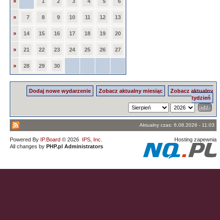
»
1
2
3
4
5
6
»
7
8
9
10
11
12
13
»
14
15
16
17
18
19
20
»
21
22
23
24
25
26
27
»
28
29
30
Dodaj nowe wydarzenie
Zobacz aktualny miesiąc
Zobacz aktualny
tydzień
Aktualny czas: 6.08.2026 - 11:03
Powered By
IP.Board
© 2026
IPS, Inc
.
Hosting zapewnia
All changes by
PHP.pl Administrators