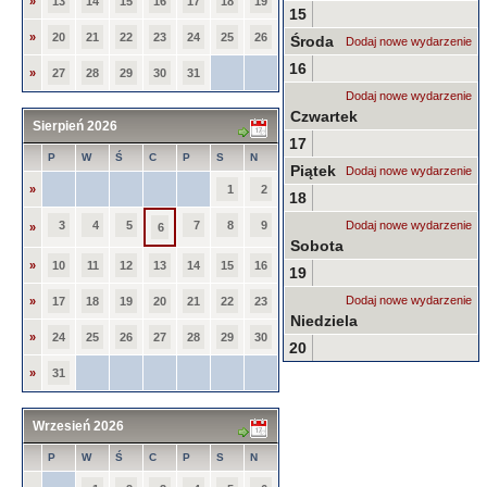
»
13
14
15
16
17
18
19
15
»
20
21
22
23
24
25
26
Środa
Dodaj nowe wydarzenie
16
»
27
28
29
30
31
Dodaj nowe wydarzenie
Czwartek
Sierpień 2026
17
P
W
Ś
C
P
S
N
Piątek
Dodaj nowe wydarzenie
»
1
2
18
3
4
5
7
8
9
Dodaj nowe wydarzenie
»
6
Sobota
»
10
11
12
13
14
15
16
19
Dodaj nowe wydarzenie
»
17
18
19
20
21
22
23
Niedziela
»
24
25
26
27
28
29
30
20
»
31
Wrzesień 2026
P
W
Ś
C
P
S
N