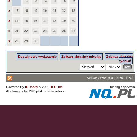
»
1
2
3
4
5
6
»
7
8
9
10
11
12
13
»
14
15
16
17
18
19
20
»
21
22
23
24
25
26
27
»
28
29
30
Dodaj nowe wydarzenie
Zobacz aktualny miesiąc
Zobacz aktualny
tydzień
Aktualny czas: 9.08.2026 - 11:42
Powered By
IP.Board
© 2026
IPS, Inc
.
Hosting zapewnia
All changes by
PHP.pl Administrators