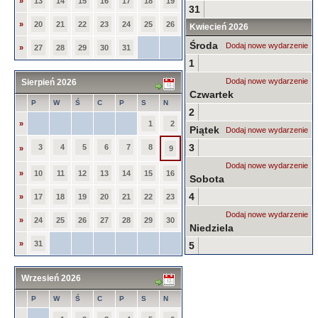
»
13
14
15
16
17
18
19
31
»
20
21
22
23
24
25
26
Kwiecień 2026
Środa
Dodaj nowe wydarzenie
»
27
28
29
30
31
1
Dodaj nowe wydarzenie
Sierpień 2026
Czwartek
P
W
Ś
C
P
S
N
2
»
1
2
Piątek
Dodaj nowe wydarzenie
3
3
4
5
6
7
8
»
9
Dodaj nowe wydarzenie
»
10
11
12
13
14
15
16
Sobota
4
»
17
18
19
20
21
22
23
Dodaj nowe wydarzenie
»
24
25
26
27
28
29
30
Niedziela
»
31
5
Wrzesień 2026
P
W
Ś
C
P
S
N