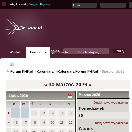
Witaj Gościu!
(
Zaloguj
|
Rejestruj
)
Wortal
Forum
Planeta
Przetestuj się!
Fanpage
Forum PHP.pl
>
Kalendarz
>
Kalendarz Forum PHP.pl
> Sierpień 2026
«
30 Marzec 2026
»
Marzec 2026
Lipiec 2026
Dodaj nowe wydarzenie
P
W
Ś
C
P
S
N
Poniedziałek
»
1
2
3
4
5
30
»
6
7
8
9
10
11
12
Dodaj nowe wydarzenie
Wtorek