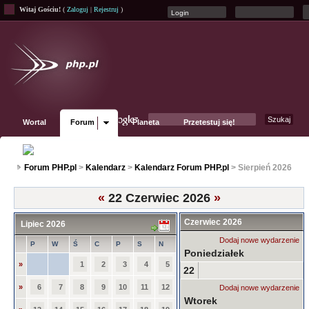
Witaj Gościu!
(
Zaloguj
|
Rejestruj
)
Wortal
Forum
Planeta
Przetestuj się!
Fanpage
Forum PHP.pl
>
Kalendarz
>
Kalendarz Forum PHP.pl
> Sierpień 2026
«
22 Czerwiec 2026
»
Czerwiec 2026
Lipiec 2026
Dodaj nowe wydarzenie
P
W
Ś
C
P
S
N
Poniedziałek
»
1
2
3
4
5
22
»
6
7
8
9
10
11
12
Dodaj nowe wydarzenie
Wtorek