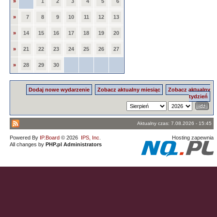
»
1
2
3
4
5
6
»
7
8
9
10
11
12
13
»
14
15
16
17
18
19
20
»
21
22
23
24
25
26
27
»
28
29
30
Dodaj nowe wydarzenie
Zobacz aktualny miesiąc
Zobacz aktualny
tydzień
Aktualny czas: 7.08.2026 - 15:45
Powered By
IP.Board
© 2026
IPS, Inc
.
Hosting zapewnia
All changes by
PHP.pl Administrators