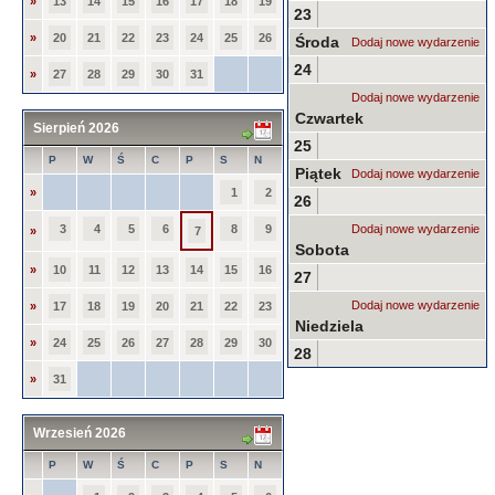
»
13
14
15
16
17
18
19
23
»
20
21
22
23
24
25
26
Środa
Dodaj nowe wydarzenie
24
»
27
28
29
30
31
Dodaj nowe wydarzenie
Czwartek
Sierpień 2026
25
P
W
Ś
C
P
S
N
Piątek
Dodaj nowe wydarzenie
»
1
2
26
3
4
5
6
8
9
Dodaj nowe wydarzenie
»
7
Sobota
»
10
11
12
13
14
15
16
27
Dodaj nowe wydarzenie
»
17
18
19
20
21
22
23
Niedziela
»
24
25
26
27
28
29
30
28
»
31
Wrzesień 2026
P
W
Ś
C
P
S
N