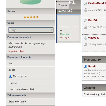
Moja
CastenGandalf
Znajomi
11 Oct 2016 - 1
zawartość
Ocena
BartEG
Opcje
------------------
17 Nov 2015 - 
Opcje
--
Moja gra
-
Prywatny komunikat
scraby.io
valcoo30
#luq obecnie nie ma prywatnego
22 May 2014 - 
komunikatu.
http://scraby.io
Prywatne informacje
Komentarze
#luq
Savail
35
lat
Bardzo pomocny uży
się na rzeczy ;]
Mężczyzna
3 Jul 2010 - 13:59
Gliwice
Znajomi
Urodzony
Mar-4-1991
Brak znajomych do 
Zainteresowania
Brak informacji