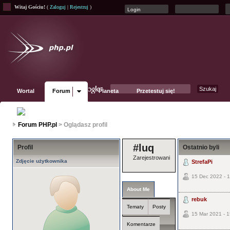
Witaj Gościu!
(
Zaloguj
|
Rejestruj
)
Wortal
Forum
Planeta
Przetestuj się!
Fanpage
Forum PHP.pl
> Oglądasz profil
#luq
Profil
Ostatnio byli
Zarejestrowani
Zdjęcie użytkownika
StrefaPi
15 Dec 2022 - 
About Me
rebuk
Tematy
Posty
15 Mar 2021 - 1
Komentarze