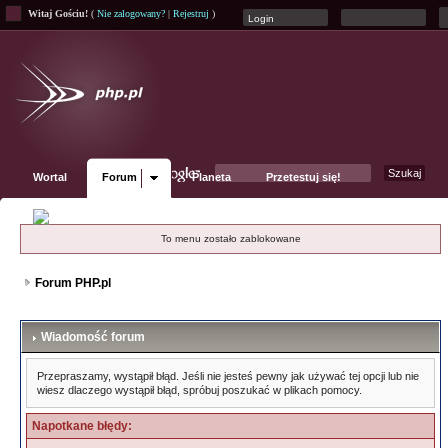
Witaj Gościu!
(
Nie zalogowany?
|
Rejestruj
)
Wortal
Forum
Planeta
Przetestuj się!
Fanpage
To menu zostało zablokowane
Forum PHP.pl
Wiadomość forum
Przepraszamy, wystąpił błąd. Jeśli nie jesteś pewny jak używać tej opcji lub nie
wiesz dlaczego wystąpił błąd, spróbuj poszukać w plikach pomocy.
Napotkane błędy: