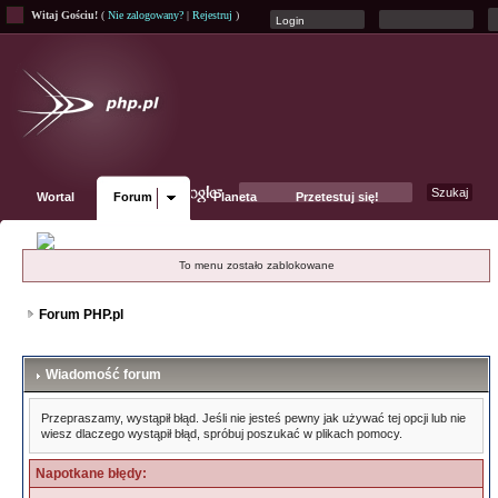
Witaj Gościu!
(
Nie zalogowany?
|
Rejestruj
)
Wortal
Forum
Planeta
Przetestuj się!
Fanpage
To menu zostało zablokowane
Forum PHP.pl
Wiadomość forum
Przepraszamy, wystąpił błąd. Jeśli nie jesteś pewny jak używać tej opcji lub nie
wiesz dlaczego wystąpił błąd, spróbuj poszukać w plikach pomocy.
Napotkane błędy: