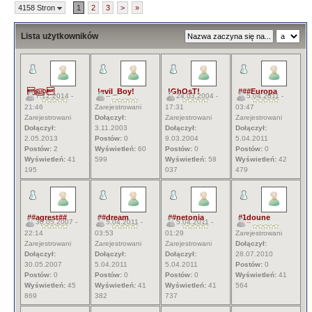
4158 Stron
1
2
3
>
»
Lista użytkowników
௵
!evil_Boy!
!GhOsT!
###Europa
7.12.2014 -
--
24.03.2004 -
5.04.2011 -
21:46
Zarejestrowani
17:31
03:47
Zarejestrowani
Dołączył:
Zarejestrowani
Zarejestrowani
Dołączył:
3.11.2003
Dołączył:
Dołączył:
2.05.2013
Postów:
0
9.03.2004
5.04.2011
Postów:
2
Wyświetleń:
60
Postów:
0
Postów:
0
Wyświetleń:
41
599
Wyświetleń:
58
Wyświetleń:
42
195
037
479
##agrest##
##dream
##netonia
#1doune
30.05.2007 -
5.04.2011 -
5.04.2011 -
--
22:14
03:53
01:29
Zarejestrowani
Zarejestrowani
Zarejestrowani
Zarejestrowani
Dołączył:
Dołączył:
Dołączył:
Dołączył:
28.07.2010
30.05.2007
5.04.2011
5.04.2011
Postów:
0
Postów:
0
Postów:
0
Postów:
0
Wyświetleń:
41
Wyświetleń:
45
Wyświetleń:
41
Wyświetleń:
41
564
869
382
737