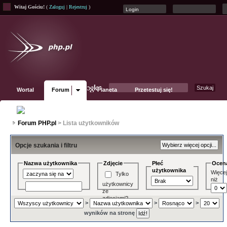
Witaj Gościu!
(
Zaloguj
|
Rejestruj
)
Wortal
Forum
Planeta
Przetestuj się!
Fanpage
Forum PHP.pl
> Lista użytkowników
Opcje szukania i filtru
Nazwa użytkownika
Zdjęcie
Płeć
Ocen
użytkownika
Więce
Tylko
niż
użytkownicy
ze
zdjęciami?
>
>
>
wyników na stronę