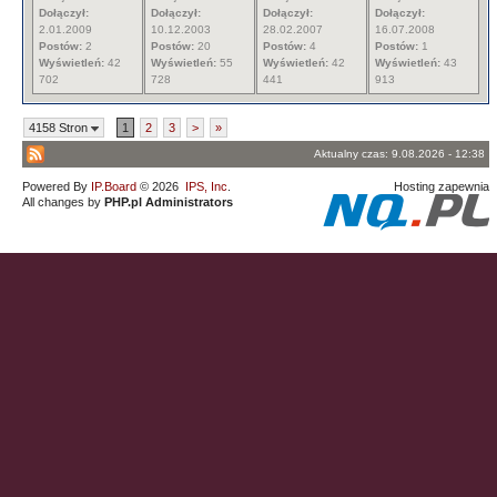
Dołączył:
Dołączył:
Dołączył:
Dołączył:
2.01.2009
10.12.2003
28.02.2007
16.07.2008
Postów:
2
Postów:
20
Postów:
4
Postów:
1
Wyświetleń:
42
Wyświetleń:
55
Wyświetleń:
42
Wyświetleń:
43
702
728
441
913
4158 Stron
1
2
3
>
»
Aktualny czas: 9.08.2026 - 12:38
Powered By
IP.Board
© 2026
IPS, Inc
.
Hosting zapewnia
All changes by
PHP.pl Administrators