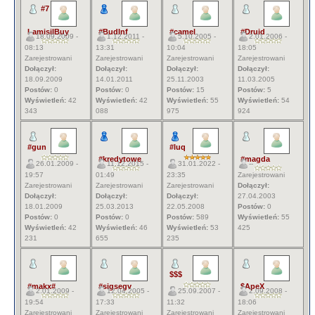
#7
LamisilBuy
#BudInf
#camel
#Druid
18.09.2009 -
1.12.2011 -
5.10.2005 -
2.01.2006 -
08:13
13:31
10:04
18:05
Zarejestrowani
Zarejestrowani
Zarejestrowani
Zarejestrowani
Dołączył:
Dołączył:
Dołączył:
Dołączył:
18.09.2009
14.01.2011
25.11.2003
11.03.2005
Postów:
0
Postów:
0
Postów:
15
Postów:
5
Wyświetleń:
42
Wyświetleń:
42
Wyświetleń:
55
Wyświetleń:
54
343
088
975
924
#gun
#luq
#kredytowe
#magda
26.01.2009 -
11.12.2015 -
31.01.2022 -
--
19:57
01:49
23:35
Zarejestrowani
Zarejestrowani
Zarejestrowani
Zarejestrowani
Dołączył:
Dołączył:
Dołączył:
Dołączył:
27.04.2003
18.01.2009
25.03.2013
22.05.2008
Postów:
0
Postów:
0
Postów:
0
Postów:
589
Wyświetleń:
55
Wyświetleń:
42
Wyświetleń:
46
Wyświetleń:
53
425
231
655
235
$$$
#makx#
#sigsegv
$ApeX
2.01.2009 -
12.04.2005 -
25.09.2007 -
2.09.2008 -
19:54
17:33
11:32
18:06
Zarejestrowani
Zarejestrowani
Zarejestrowani
Zarejestrowani