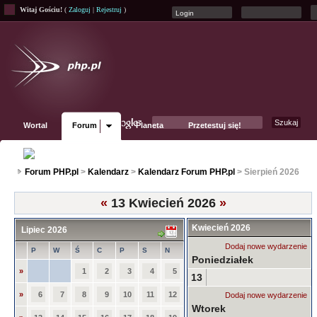
Witaj Gościu!
(
Zaloguj
|
Rejestruj
)
Wortal
Forum
Planeta
Przetestuj się!
Fanpage
Forum PHP.pl
>
Kalendarz
>
Kalendarz Forum PHP.pl
> Sierpień 2026
«
13 Kwiecień 2026
»
Kwiecień 2026
Lipiec 2026
Dodaj nowe wydarzenie
P
W
Ś
C
P
S
N
Poniedziałek
»
1
2
3
4
5
13
»
6
7
8
9
10
11
12
Dodaj nowe wydarzenie
Wtorek