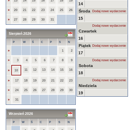
»
13
14
15
16
17
18
19
14
»
20
21
22
23
24
25
26
Środa
Dodaj nowe wydarzenie
15
»
27
28
29
30
31
Dodaj nowe wydarzenie
Czwartek
Sierpień 2026
16
P
W
Ś
C
P
S
N
Piątek
Dodaj nowe wydarzenie
»
1
2
17
»
3
4
5
6
7
8
9
Dodaj nowe wydarzenie
Sobota
11
12
13
14
15
16
»
10
18
Dodaj nowe wydarzenie
»
17
18
19
20
21
22
23
Niedziela
»
24
25
26
27
28
29
30
19
»
31
Wrzesień 2026
P
W
Ś
C
P
S
N