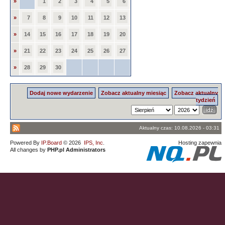
»
1
2
3
4
5
6
»
7
8
9
10
11
12
13
»
14
15
16
17
18
19
20
»
21
22
23
24
25
26
27
»
28
29
30
Dodaj nowe wydarzenie
Zobacz aktualny miesiąc
Zobacz aktualny
tydzień
Aktualny czas: 10.08.2026 - 03:31
Powered By
IP.Board
© 2026
IPS, Inc
.
Hosting zapewnia
All changes by
PHP.pl Administrators