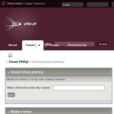
Witaj Gościu!
(
Zaloguj
|
Rejestruj
)
Wortal
Forum
Planeta
Przetestuj się!
Fanpage
Forum PHP.pl
> Szukaj tematu pomocy
Szukaj tematu pomocy
Wybierz temat z listy lub szukaj tematu
Wpisz słowa kluczowe aby szukać
Wybierz temat