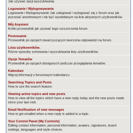
Jak używać opcji wyszukiwania.
Logowanie i Wylogowywanie
Logowanie i Wylogowywanie Jak zalogować i wylogować się z forum oraz jak
pozostać anonimowym i nie być wywietlanym na licie aktywnych użytkowników.
Mój Asystent
Krótki przewodnik jak używać tego rozszerzenia forum.
Postowanie
Przewodnik po opcjach towarzyszącym tworzeniu odpowiedzi na forum.
Lista użytkowników.
Różne sposoby sortowania i wyszukiwania listy użytkowników.
Opcje Tematów
Przewodnik po opcjach dostępnych podczas przeglądania tematów.
Kalendarz
Więcej informacji o forumowym kalendarzu
Searching Topics and Posts
How to use the search feature.
Viewing active topics and new posts
How to view all the topics which have a new reply today and the new posts made
since your last visit.
Email Notification of new messages
How to get emailed when a new reply is added to a topic.
Your Control Panel (My Controls)
Editing contact information, personal information, avatars, signatures, board
settings, languages and style choices.