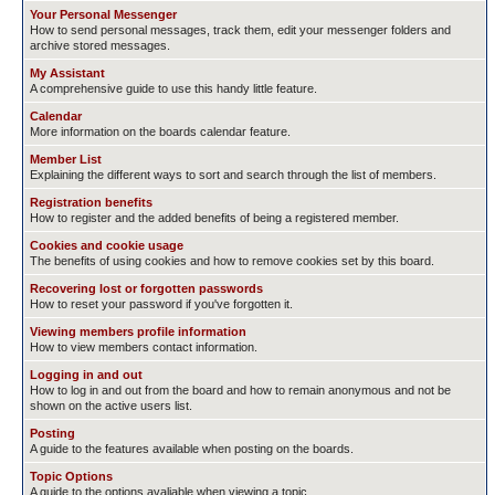
Your Personal Messenger
How to send personal messages, track them, edit your messenger folders and
archive stored messages.
My Assistant
A comprehensive guide to use this handy little feature.
Calendar
More information on the boards calendar feature.
Member List
Explaining the different ways to sort and search through the list of members.
Registration benefits
How to register and the added benefits of being a registered member.
Cookies and cookie usage
The benefits of using cookies and how to remove cookies set by this board.
Recovering lost or forgotten passwords
How to reset your password if you've forgotten it.
Viewing members profile information
How to view members contact information.
Logging in and out
How to log in and out from the board and how to remain anonymous and not be
shown on the active users list.
Posting
A guide to the features available when posting on the boards.
Topic Options
A guide to the options avaliable when viewing a topic.