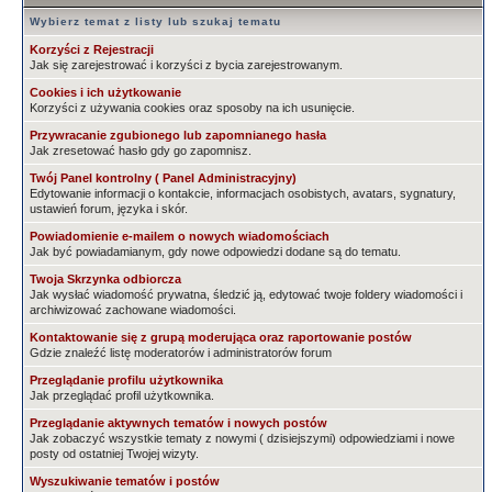
Wybierz temat z listy lub szukaj tematu
Korzyści z Rejestracji
Jak się zarejestrować i korzyści z bycia zarejestrowanym.
Cookies i ich użytkowanie
Korzyści z używania cookies oraz sposoby na ich usunięcie.
Przywracanie zgubionego lub zapomnianego hasła
Jak zresetować hasło gdy go zapomnisz.
Twój Panel kontrolny ( Panel Administracyjny)
Edytowanie informacji o kontakcie, informacjach osobistych, avatars, sygnatury,
ustawień forum, języka i skór.
Powiadomienie e-mailem o nowych wiadomościach
Jak być powiadamianym, gdy nowe odpowiedzi dodane są do tematu.
Twoja Skrzynka odbiorcza
Jak wysłać wiadomość prywatna, śledzić ją, edytować twoje foldery wiadomości i
archiwizować zachowane wiadomości.
Kontaktowanie się z grupą moderująca oraz raportowanie postów
Gdzie znaleźć listę moderatorów i administratorów forum
Przeglądanie profilu użytkownika
Jak przeglądać profil użytkownika.
Przeglądanie aktywnych tematów i nowych postów
Jak zobaczyć wszystkie tematy z nowymi ( dzisiejszymi) odpowiedziami i nowe
posty od ostatniej Twojej wizyty.
Wyszukiwanie tematów i postów