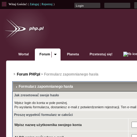
Witaj Gościu!
(
Zaloguj
|
Rejestruj
)
Wortal
Forum
Planeta
Przetestuj się!
Forum PHP.pl
> Formularz zapomnianego hasła
Formularz zapomnianego hasła
Jak zresetować swoje hasło
Wpisz login do konta w pole poniżej.
Po wysłaniu formularza, dostaniesz e-mail z potwierdzeniem rejestracji. Ten e-mail 
Proszę wypełnić formularz w całości
Wpisz nazwę użytkownika swojego konta