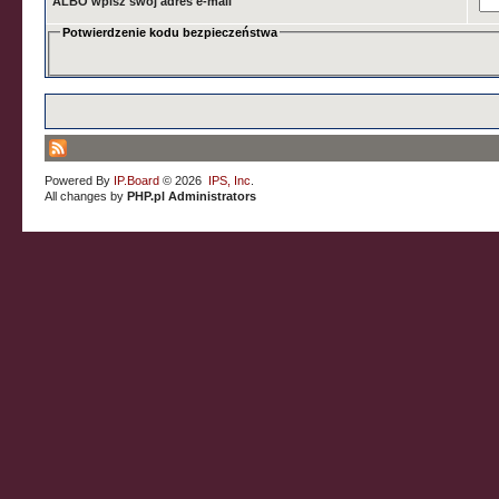
ALBO wpisz swój adres e-mail
Potwierdzenie kodu bezpieczeństwa
Powered By
IP.Board
© 2026
IPS, Inc
.
All changes by
PHP.pl Administrators