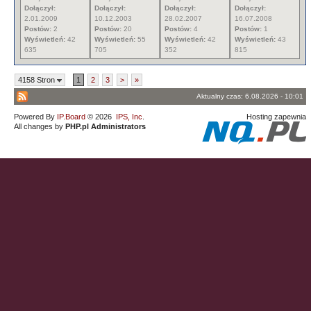
Dołączył:
Dołączył:
Dołączył:
Dołączył:
2.01.2009
10.12.2003
28.02.2007
16.07.2008
Postów:
2
Postów:
20
Postów:
4
Postów:
1
Wyświetleń:
42
Wyświetleń:
55
Wyświetleń:
42
Wyświetleń:
43
635
705
352
815
4158 Stron
1
2
3
>
»
Aktualny czas: 6.08.2026 - 10:01
Powered By
IP.Board
© 2026
IPS, Inc
.
Hosting zapewnia
All changes by
PHP.pl Administrators