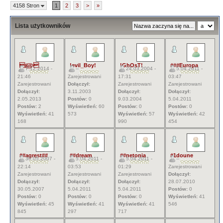
4158 Stron
1
2
3
>
»
Lista użytkowników
௵
!evil_Boy!
!GhOsT!
###Europa
7.12.2014 -
--
24.03.2004 -
5.04.2011 -
21:46
Zarejestrowani
17:31
03:47
Zarejestrowani
Dołączył:
Zarejestrowani
Zarejestrowani
Dołączył:
3.11.2003
Dołączył:
Dołączył:
2.05.2013
Postów:
0
9.03.2004
5.04.2011
Postów:
2
Wyświetleń:
60
Postów:
0
Postów:
0
Wyświetleń:
41
573
Wyświetleń:
57
Wyświetleń:
42
168
990
454
##agrest##
##dream
##netonia
#1doune
30.05.2007 -
5.04.2011 -
5.04.2011 -
--
22:14
03:53
01:29
Zarejestrowani
Zarejestrowani
Zarejestrowani
Zarejestrowani
Dołączył:
Dołączył:
Dołączył:
Dołączył:
28.07.2010
30.05.2007
5.04.2011
5.04.2011
Postów:
0
Postów:
0
Postów:
0
Postów:
0
Wyświetleń:
41
Wyświetleń:
45
Wyświetleń:
41
Wyświetleń:
41
546
845
297
717