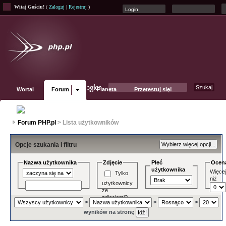
Witaj Gościu!
(
Zaloguj
|
Rejestruj
)
Wortal
Forum
Planeta
Przetestuj się!
Fanpage
Forum PHP.pl
> Lista użytkowników
Opcje szukania i filtru
Nazwa użytkownika
Zdjęcie
Płeć
Ocen
użytkownika
Więce
Tylko
niż
użytkownicy
ze
zdjęciami?
>
>
>
wyników na stronę