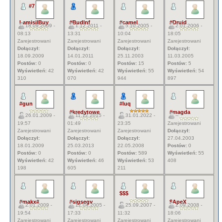
#7
LamisilBuy
#BudInf
#camel
#Druid
18.09.2009 -
1.12.2011 -
5.10.2005 -
2.01.2006 -
08:13
13:31
10:04
18:05
Zarejestrowani
Zarejestrowani
Zarejestrowani
Zarejestrowani
Dołączył:
Dołączył:
Dołączył:
Dołączył:
18.09.2009
14.01.2011
25.11.2003
11.03.2005
Postów:
0
Postów:
0
Postów:
15
Postów:
5
Wyświetleń:
42
Wyświetleń:
42
Wyświetleń:
55
Wyświetleń:
54
310
070
944
897
#gun
#luq
#kredytowe
#magda
26.01.2009 -
11.12.2015 -
31.01.2022 -
--
19:57
01:49
23:35
Zarejestrowani
Zarejestrowani
Zarejestrowani
Zarejestrowani
Dołączył:
Dołączył:
Dołączył:
Dołączył:
27.04.2003
18.01.2009
25.03.2013
22.05.2008
Postów:
0
Postów:
0
Postów:
0
Postów:
589
Wyświetleń:
55
Wyświetleń:
42
Wyświetleń:
46
Wyświetleń:
53
408
198
605
211
$$$
#makx#
#sigsegv
$ApeX
2.01.2009 -
12.04.2005 -
25.09.2007 -
2.09.2008 -
19:54
17:33
11:32
18:06
Zarejestrowani
Zarejestrowani
Zarejestrowani
Zarejestrowani